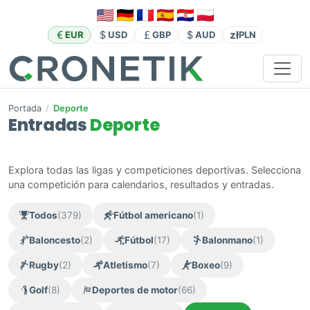
zł
EUR
USD
GBP
AUD
PLN
Portada
/
Deporte
Entradas
Deporte
Explora todas las ligas y competiciones deportivas. Selecciona
una competición para calendarios, resultados y entradas.
Todos
(379)
Fútbol americano
(1)
Baloncesto
(2)
Fútbol
(17)
Balonmano
(1)
Rugby
(2)
Atletismo
(7)
Boxeo
(9)
Golf
(8)
Deportes de motor
(66)