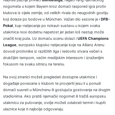
nogometa u kojem Bayern kroz domaći raspored igra protiv
klubova iz cijele zemlje, od velikih rivala do neugodnih gostiju
koji dolaze po bodove u München. Važan dio sezone je i
DFB-
Pokal
, kup-natjecanje po nokaut-sustavu u kojem svaka
utakmica nosi dodatnu napetost jer jedan loš nastup može
značiti kraj puta. Uz domaću scenu dolazi i
UEFA Champions
League
, europsko klupsko natjecanje koje na Allianz Arenu
dovodi protivnike iz različitih liga i redovito stvara večeri s
drukčijim tempom, većim medijskim interesom i izraženijim
fokusom na svaku sitnicu na terenu.
Na ovoj stranici možeš pregledati dostupne utakmice i
događaje povezane s klubom te provjeriti jesu li u ponudi
domaći susreti u Münchenu ili gostujuća gostovanja na drugim
stadionima. Ako pratiš njemački nogomet ili tražiš europsku
utakmicu za putovanje, ovdje možeš odabrati termin i kupiti
ulaznice koje ti najbolje odgovaraju.