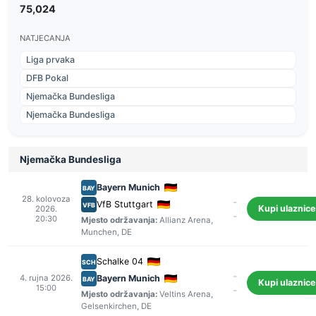
75,024
NATJECANJA
Liga prvaka
DFB Pokal
Njemačka Bundesliga
Njemačka Bundesliga
Njemačka Bundesliga
Bayern Munich
BAY
28. kolovoza
-
VfB Stuttgart
VFB
Kupi ulaznice
2026.
-
20:30
Mjesto održavanja:
Allianz Arena
,
Munchen
, DE
Schalke 04
SCH
-
4. rujna 2026.
Bayern Munich
BAY
Kupi ulaznice
15:00
-
Mjesto održavanja:
Veltins Arena
,
Gelsenkirchen
, DE