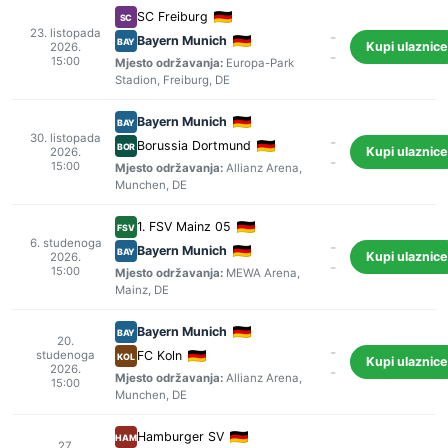
SC Freiburg
SC
23. listopada
-
Bayern Munich
BAY
Kupi ulaznice
2026.
-
15:00
Mjesto održavanja:
Europa-Park
Stadion
,
Freiburg
, DE
Bayern Munich
BAY
30. listopada
-
Borussia Dortmund
BOR
Kupi ulaznice
2026.
-
15:00
Mjesto održavanja:
Allianz Arena
,
Munchen
, DE
1. FSV Mainz 05
FSV
6. studenoga
-
Bayern Munich
BAY
Kupi ulaznice
2026.
-
15:00
Mjesto održavanja:
MEWA Arena
,
Mainz
, DE
Bayern Munich
BAY
20.
-
studenoga
FC Koln
KOL
Kupi ulaznice
2026.
-
Mjesto održavanja:
Allianz Arena
,
15:00
Munchen
, DE
Hamburger SV
HAM
27.