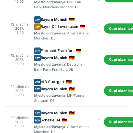
-
15:00
Mjesto održavanja:
Borussia-
Park
,
Monchengladbach
, DE
Bayern Munich
BAY
12. siječnja
-
Bayer 04 Leverkusen
BAY
Kupi ulaznice
2027.
-
15:00
Mjesto održavanja:
Allianz Arena
,
Munchen
, DE
Eintracht Frankfurt
EIN
15. siječnja
-
Bayern Munich
BAY
Kupi ulaznice
2027.
-
15:00
Mjesto održavanja:
Deutsche
Bank Park
,
Frankfurt
, DE
VfB Stuttgart
VFB
22. siječnja
-
Bayern Munich
BAY
Kupi ulaznice
2027.
-
15:00
Mjesto održavanja:
MHPArena
,
Stuttgart
, DE
Bayern Munich
BAY
29. siječnja
-
Schalke 04
SCH
Kupi ulaznice
2027.
-
15:00
Mjesto održavanja:
Allianz Arena
,
Munchen
, DE