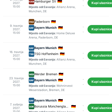
-
Hamburger SV
HAM
Kupi ulaznice
2027.
-
15:00
Mjesto održavanja:
Allianz Arena
,
Munchen
, DE
Paderborn
PAD
9. travnja
-
Bayern Munich
BAY
Kupi ulaznice
2027.
-
15:00
Mjesto održavanja:
Home Deluxe
Arena
,
Paderborn
, DE
Bayern Munich
BAY
16. travnja
-
TSG Hoffenheim
TSG
Kupi ulaznice
2027.
-
15:00
Mjesto održavanja:
Allianz Arena
,
Munchen
, DE
Werder Bremen
WER
23. travnja
-
Bayern Munich
BAY
Kupi ulaznice
2027.
-
15:00
Mjesto održavanja:
Wohninvest
Weserstadion
,
Bremen
, DE
Bayern Munich
BAY
7. svibnja
-
Borussia Monchengladbach
BOR
Kupi ulaznice
2027.
-
15:00