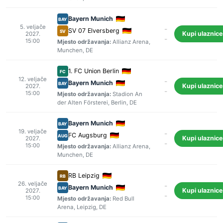
Bayern Munich
BAY
5. veljače
-
SV 07 Elversberg
SV
Kupi ulaznice
2027.
-
15:00
Mjesto održavanja:
Allianz Arena
,
Munchen
, DE
1. FC Union Berlin
FC
12. veljače
-
Bayern Munich
BAY
Kupi ulaznice
2027.
-
15:00
Mjesto održavanja:
Stadion An
der Alten Försterei
,
Berlin
, DE
Bayern Munich
BAY
19. veljače
-
FC Augsburg
AUG
Kupi ulaznice
2027.
-
15:00
Mjesto održavanja:
Allianz Arena
,
Munchen
, DE
RB Leipzig
RB
26. veljače
-
Bayern Munich
BAY
Kupi ulaznice
2027.
-
15:00
Mjesto održavanja:
Red Bull
Arena
,
Leipzig
, DE