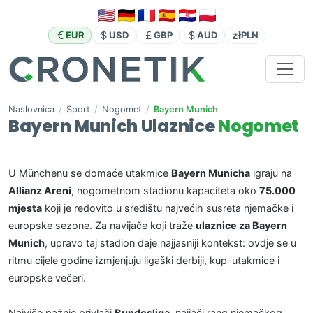
zł
EUR
USD
GBP
AUD
PLN
Naslovnica
/
Sport
/
Nogomet
/
Bayern Munich
Bayern Munich Ulaznice
Nogomet
U Münchenu se domaće utakmice
Bayern Municha
igraju na
Allianz Areni
, nogometnom stadionu kapaciteta oko
75.000
mjesta
koji je redovito u središtu najvećih susreta njemačke i
europske sezone. Za navijače koji traže
ulaznice za Bayern
Munich
, upravo taj stadion daje najjasniji kontekst: ovdje se u
ritmu cijele godine izmjenjuju ligaški derbiji, kup-utakmice i
europske večeri.
Najviše pažnje privlači
Bundesliga
, najjači rang njemačkog