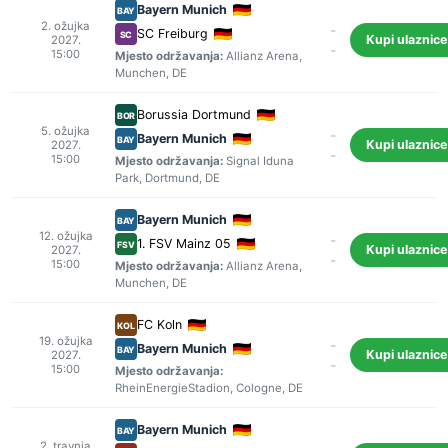
Bayern Munich
BAY
2. ožujka
-
SC Freiburg
SC
Kupi ulaznice
2027.
-
15:00
Mjesto održavanja:
Allianz Arena
,
Munchen
, DE
Borussia Dortmund
BOR
5. ožujka
-
Bayern Munich
BAY
Kupi ulaznice
2027.
-
15:00
Mjesto održavanja:
Signal Iduna
Park
,
Dortmund
, DE
Bayern Munich
BAY
12. ožujka
-
1. FSV Mainz 05
FSV
Kupi ulaznice
2027.
-
15:00
Mjesto održavanja:
Allianz Arena
,
Munchen
, DE
FC Koln
KOL
19. ožujka
-
Bayern Munich
BAY
Kupi ulaznice
2027.
-
15:00
Mjesto održavanja:
RheinEnergieStadion
,
Cologne
, DE
Bayern Munich
BAY
2. travnja