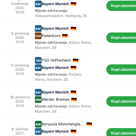
-
studenoga
Bayern Munich
BAY
Kupi ulaznice
2026.
-
Mjesto održavanja:
15:00
Volksparkstadion
,
Hamburg
, DE
Bayern Munich
BAY
4. prosinca
-
Paderborn
PAD
Kupi ulaznice
2026.
-
15:00
Mjesto održavanja:
Allianz Arena
,
Munchen
, DE
TSG Hoffenheim
TSG
11. prosinca
-
Bayern Munich
BAY
Kupi ulaznice
2026.
-
15:00
Mjesto održavanja:
PreZero
Arena
,
Sinsheim
, DE
Bayern Munich
BAY
18. prosinca
-
Werder Bremen
WER
Kupi ulaznice
2026.
-
15:00
Mjesto održavanja:
Allianz Arena
,
Munchen
, DE
Borussia Monchengladbach
BOR
8. siječnja
-
Bayern Munich
BAY
Kupi ulaznice
2027.