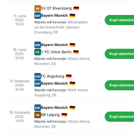
SV 07 Elversberg
SV
Bayern Munich
11. rujna
BAY
-
Kupi ulaznice
2026.
Mjesto održavanja:
Waldstadion
-
15:00
an der Kaiserlinde
,
Spiesen-
Elversberg
, DE
Bayern Munich
BAY
18. rujna
-
1. FC Union Berlin
FC
Kupi ulaznice
2026.
-
15:00
Mjesto održavanja:
Allianz Arena
,
Munchen
, DE
FC Augsburg
AUG
9. listopada
-
Bayern Munich
BAY
Kupi ulaznice
2026.
-
15:00
Mjesto održavanja:
WWK Arena
,
Augsburg
, DE
Bayern Munich
BAY
16. listopada
-
RB Leipzig
RB
Kupi ulaznice
2026.
-
15:00
Mjesto održavanja:
Allianz Arena
,
Munchen
, DE