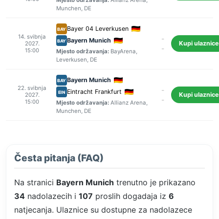
Mjesto održavanja:
Allianz Arena
,
Munchen
, DE
Bayer 04 Leverkusen
BAY
14. svibnja
-
Bayern Munich
BAY
Kupi ulaznice
2027.
-
15:00
Mjesto održavanja:
BayArena
,
Leverkusen
, DE
Bayern Munich
BAY
22. svibnja
-
Eintracht Frankfurt
EIN
Kupi ulaznice
2027.
-
15:00
Mjesto održavanja:
Allianz Arena
,
Munchen
, DE
Česta pitanja (FAQ)
Na stranici
Bayern Munich
trenutno je prikazano
34
nadolazecih i
107
proslih dogadaja iz
6
natjecanja. Ulaznice su dostupne za nadolazece