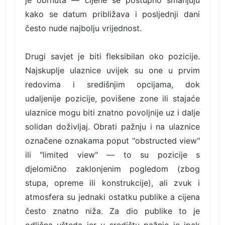
je obrnuta — cijene se postupno smanjuju
kako se datum približava i posljednji dani
često nude najbolju vrijednost.
Drugi savjet je biti fleksibilan oko pozicije.
Najskuplje ulaznice uvijek su one u prvim
redovima i središnjim opcijama, dok
udaljenije pozicije, povišene zone ili stajaće
ulaznice mogu biti znatno povoljnije uz i dalje
solidan doživljaj. Obrati pažnju i na ulaznice
označene oznakama poput "obstructed view"
ili "limited view" — to su pozicije s
djelomično zaklonjenim pogledom (zbog
stupa, opreme ili konstrukcije), ali zvuk i
atmosfera su jednaki ostatku publike a cijena
često znatno niža. Za dio publike to je