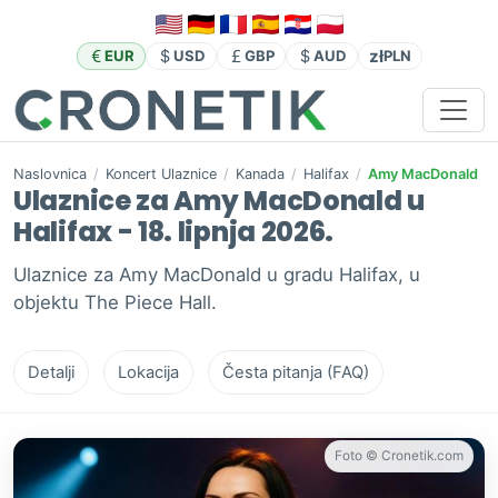
zł
EUR
USD
GBP
AUD
PLN
Naslovnica
/
Koncert Ulaznice
/
Kanada
/
Halifax
/
Amy MacDonald
Ulaznice za Amy MacDonald u
Halifax - 18. lipnja 2026.
Ulaznice za Amy MacDonald u gradu Halifax, u
objektu The Piece Hall.
Detalji
Lokacija
Česta pitanja (FAQ)
Foto © Cronetik.com