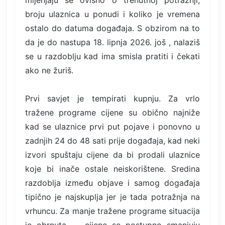
mijenjaju se ovisno o trenutnoj potražnji,
broju ulaznica u ponudi i koliko je vremena
ostalo do datuma događaja. S obzirom na to
da je do nastupa 18. lipnja 2026. još , nalaziš
se u razdoblju kad ima smisla pratiti i čekati
ako ne žuriš.
Prvi savjet je tempirati kupnju. Za vrlo
tražene programe cijene su obično najniže
kad se ulaznice prvi put pojave i ponovno u
zadnjih 24 do 48 sati prije događaja, kad neki
izvori spuštaju cijene da bi prodali ulaznice
koje bi inače ostale neiskorištene. Sredina
razdoblja između objave i samog događaja
tipično je najskuplja jer je tada potražnja na
vrhuncu. Za manje tražene programe situacija