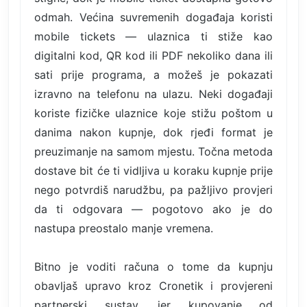
odmah. Većina suvremenih događaja koristi
mobile tickets — ulaznica ti stiže kao
digitalni kod, QR kod ili PDF nekoliko dana ili
sati prije programa, a možeš je pokazati
izravno na telefonu na ulazu. Neki događaji
koriste fizičke ulaznice koje stižu poštom u
danima nakon kupnje, dok rjeđi format je
preuzimanje na samom mjestu. Točna metoda
dostave bit će ti vidljiva u koraku kupnje prije
nego potvrdiš narudžbu, pa pažljivo provjeri
da ti odgovara — pogotovo ako je do
nastupa preostalo manje vremena.
Bitno je voditi računa o tome da kupnju
obavljaš upravo kroz Cronetik i provjereni
partnerski sustav, jer kupovanje od