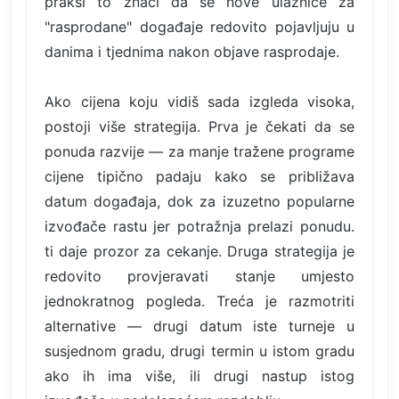
praksi to znači da se nove ulaznice za
"rasprodane" događaje redovito pojavljuju u
danima i tjednima nakon objave rasprodaje.
Ako cijena koju vidiš sada izgleda visoka,
postoji više strategija. Prva je čekati da se
ponuda razvije — za manje tražene programe
cijene tipično padaju kako se približava
datum događaja, dok za izuzetno popularne
izvođače rastu jer potražnja prelazi ponudu.
ti daje prozor za cekanje. Druga strategija je
redovito provjeravati stanje umjesto
jednokratnog pogleda. Treća je razmotriti
alternative — drugi datum iste turneje u
susjednom gradu, drugi termin u istom gradu
ako ih ima više, ili drugi nastup istog