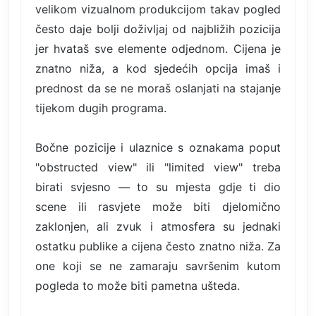
velikom vizualnom produkcijom takav pogled
često daje bolji doživljaj od najbližih pozicija
jer hvataš sve elemente odjednom. Cijena je
znatno niža, a kod sjedećih opcija imaš i
prednost da se ne moraš oslanjati na stajanje
tijekom dugih programa.
Bočne pozicije i ulaznice s oznakama poput
"obstructed view" ili "limited view" treba
birati svjesno — to su mjesta gdje ti dio
scene ili rasvjete može biti djelomično
zaklonjen, ali zvuk i atmosfera su jednaki
ostatku publike a cijena često znatno niža. Za
one koji se ne zamaraju savršenim kutom
pogleda to može biti pametna ušteda.