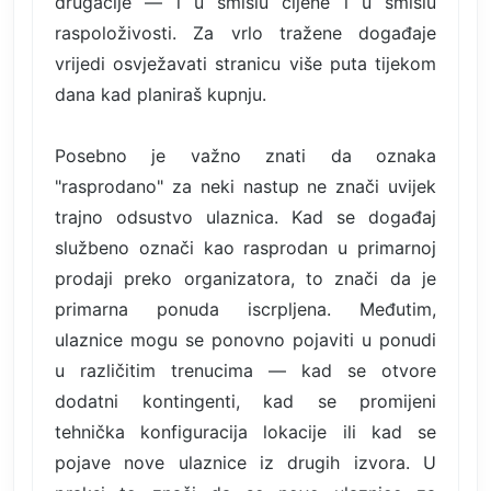
drugačije — i u smislu cijene i u smislu
raspoloživosti. Za vrlo tražene događaje
vrijedi osvježavati stranicu više puta tijekom
dana kad planiraš kupnju.
Posebno je važno znati da oznaka
"rasprodano" za neki nastup ne znači uvijek
trajno odsustvo ulaznica. Kad se događaj
službeno označi kao rasprodan u primarnoj
prodaji preko organizatora, to znači da je
primarna ponuda iscrpljena. Međutim,
ulaznice mogu se ponovno pojaviti u ponudi
u različitim trenucima — kad se otvore
dodatni kontingenti, kad se promijeni
tehnička konfiguracija lokacije ili kad se
pojave nove ulaznice iz drugih izvora. U