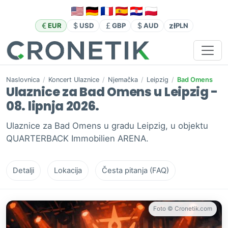
zł
EUR
USD
GBP
AUD
PLN
Naslovnica
/
Koncert Ulaznice
/
Njemačka
/
Leipzig
/
Bad Omens
Ulaznice za Bad Omens u Leipzig -
08. lipnja 2026.
Ulaznice za Bad Omens u gradu Leipzig, u objektu
QUARTERBACK Immobilien ARENA.
Detalji
Lokacija
Česta pitanja (FAQ)
Foto © Cronetik.com