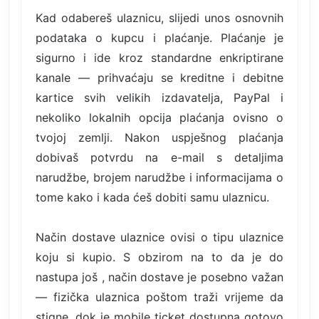
Kad odabereš ulaznicu, slijedi unos osnovnih
podataka o kupcu i plaćanje. Plaćanje je
sigurno i ide kroz standardne enkriptirane
kanale — prihvaćaju se kreditne i debitne
kartice svih velikih izdavatelja, PayPal i
nekoliko lokalnih opcija plaćanja ovisno o
tvojoj zemlji. Nakon uspješnog plaćanja
dobivaš potvrdu na e-mail s detaljima
narudžbe, brojem narudžbe i informacijama o
tome kako i kada ćeš dobiti samu ulaznicu.
Način dostave ulaznice ovisi o tipu ulaznice
koju si kupio. S obzirom na to da je do
nastupa još , način dostave je posebno važan
— fizička ulaznica poštom traži vrijeme da
stigne, dok je mobile ticket dostupna gotovo