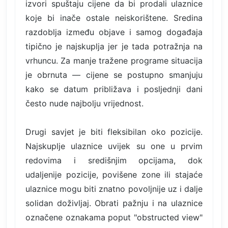
izvori spuštaju cijene da bi prodali ulaznice
koje bi inače ostale neiskorištene. Sredina
razdoblja između objave i samog događaja
tipično je najskuplja jer je tada potražnja na
vrhuncu. Za manje tražene programe situacija
je obrnuta — cijene se postupno smanjuju
kako se datum približava i posljednji dani
često nude najbolju vrijednost.
Drugi savjet je biti fleksibilan oko pozicije.
Najskuplje ulaznice uvijek su one u prvim
redovima i središnjim opcijama, dok
udaljenije pozicije, povišene zone ili stajaće
ulaznice mogu biti znatno povoljnije uz i dalje
solidan doživljaj. Obrati pažnju i na ulaznice
označene oznakama poput "obstructed view"