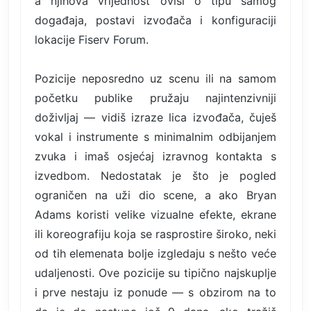
a njihova vrijednost ovisi o tipu samog
događaja, postavi izvođača i konfiguraciji
lokacije Fiserv Forum.
Pozicije neposredno uz scenu ili na samom
početku publike pružaju najintenzivniji
doživljaj — vidiš izraze lica izvođača, čuješ
vokal i instrumente s minimalnim odbijanjem
zvuka i imaš osjećaj izravnog kontakta s
izvedbom. Nedostatak je što je pogled
ograničen na uži dio scene, a ako Bryan
Adams koristi velike vizualne efekte, ekrane
ili koreografiju koja se rasprostire široko, neki
od tih elemenata bolje izgledaju s nešto veće
udaljenosti. Ove pozicije su tipično najskuplje
i prve nestaju iz ponude — s obzirom na to