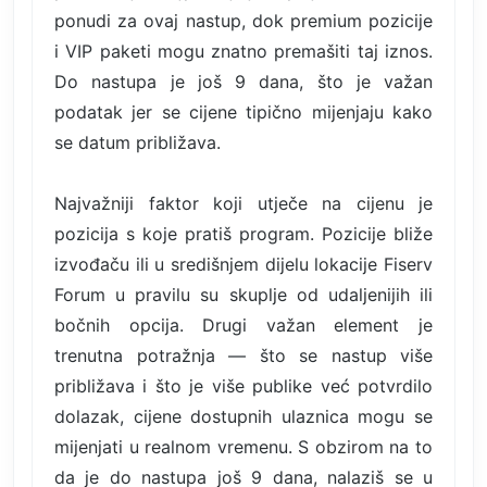
ponudi za ovaj nastup, dok premium pozicije
i VIP paketi mogu znatno premašiti taj iznos.
Do nastupa je još 9 dana, što je važan
podatak jer se cijene tipično mijenjaju kako
se datum približava.
Najvažniji faktor koji utječe na cijenu je
pozicija s koje pratiš program. Pozicije bliže
izvođaču ili u središnjem dijelu lokacije Fiserv
Forum u pravilu su skuplje od udaljenijih ili
bočnih opcija. Drugi važan element je
trenutna potražnja — što se nastup više
približava i što je više publike već potvrdilo
dolazak, cijene dostupnih ulaznica mogu se
mijenjati u realnom vremenu. S obzirom na to
da je do nastupa još 9 dana, nalaziš se u