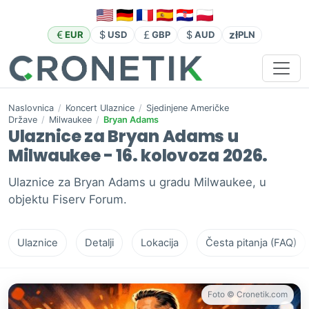
zł
EUR
USD
GBP
AUD
PLN
Naslovnica
/
Koncert Ulaznice
/
Sjedinjene Američke
Države
/
Milwaukee
/
Bryan Adams
Ulaznice za Bryan Adams u
Milwaukee - 16. kolovoza 2026.
Ulaznice za Bryan Adams u gradu Milwaukee, u
objektu Fiserv Forum.
Ulaznice
Detalji
Lokacija
Česta pitanja (FAQ)
Foto © Cronetik.com