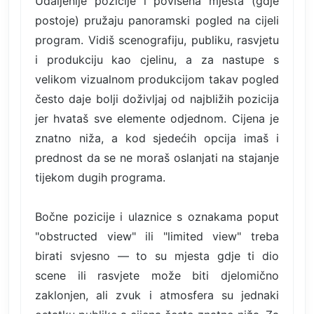
Udaljenije pozicije i povišena mjesta (gdje
postoje) pružaju panoramski pogled na cijeli
program. Vidiš scenografiju, publiku, rasvjetu
i produkciju kao cjelinu, a za nastupe s
velikom vizualnom produkcijom takav pogled
često daje bolji doživljaj od najbližih pozicija
jer hvataš sve elemente odjednom. Cijena je
znatno niža, a kod sjedećih opcija imaš i
prednost da se ne moraš oslanjati na stajanje
tijekom dugih programa.
Bočne pozicije i ulaznice s oznakama poput
"obstructed view" ili "limited view" treba
birati svjesno — to su mjesta gdje ti dio
scene ili rasvjete može biti djelomično
zaklonjen, ali zvuk i atmosfera su jednaki