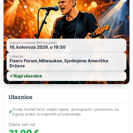
Datum i vrijeme (Milwaukee)
16. kolovoza 2026. u 19:30
Lokacija
Fiserv Forum, Milwaukee, Sjedinjene Američke
Države
✔
Kupi ulaznice
Ulaznice
Ovdje možeš brzo vidjeti cijene, dostupnost i poveznicu za
✔
kupnju preko provjerenih prodavatelja.
Cijene već od
31,00 €