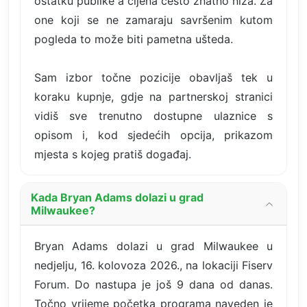
ostatku publike a cijena često znatno niža. Za
one koji se ne zamaraju savršenim kutom
pogleda to može biti pametna ušteda.
Sam izbor točne pozicije obavljaš tek u
koraku kupnje, gdje na partnerskoj stranici
vidiš sve trenutno dostupne ulaznice s
opisom i, kod sjedećih opcija, prikazom
mjesta s kojeg pratiš događaj.
Kada Bryan Adams dolazi u grad
Milwaukee?
Bryan Adams dolazi u grad Milwaukee u
nedjelju, 16. kolovoza 2026., na lokaciji Fiserv
Forum. Do nastupa je još 9 dana od danas.
Točno vrijeme početka programa naveden je