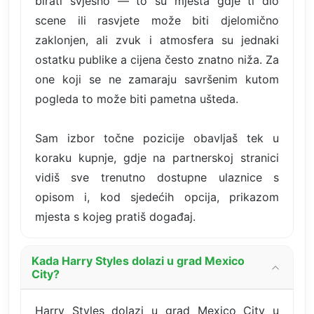
birati svjesno — to su mjesta gdje ti dio
scene ili rasvjete može biti djelomično
zaklonjen, ali zvuk i atmosfera su jednaki
ostatku publike a cijena često znatno niža. Za
one koji se ne zamaraju savršenim kutom
pogleda to može biti pametna ušteda.
Sam izbor točne pozicije obavljaš tek u
koraku kupnje, gdje na partnerskoj stranici
vidiš sve trenutno dostupne ulaznice s
opisom i, kod sjedećih opcija, prikazom
mjesta s kojeg pratiš događaj.
Kada Harry Styles dolazi u grad Mexico
City?
Harry Styles dolazi u grad Mexico City u