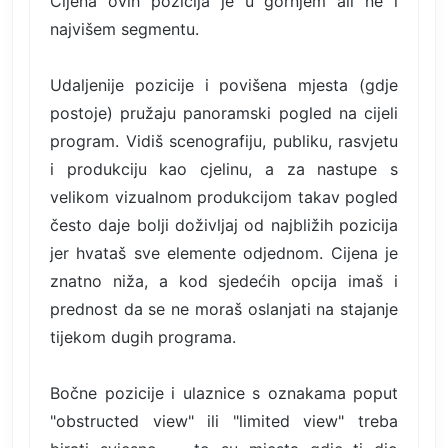
Cijena ovih pozicija je u gornjem ali ne i
najvišem segmentu.
Udaljenije pozicije i povišena mjesta (gdje
postoje) pružaju panoramski pogled na cijeli
program. Vidiš scenografiju, publiku, rasvjetu
i produkciju kao cjelinu, a za nastupe s
velikom vizualnom produkcijom takav pogled
često daje bolji doživljaj od najbližih pozicija
jer hvataš sve elemente odjednom. Cijena je
znatno niža, a kod sjedećih opcija imaš i
prednost da se ne moraš oslanjati na stajanje
tijekom dugih programa.
Bočne pozicije i ulaznice s oznakama poput
"obstructed view" ili "limited view" treba