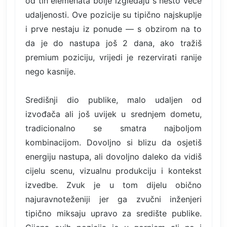
od tih elemenata bolje izgledaju s nešto veće
udaljenosti. Ove pozicije su tipično najskuplje
i prve nestaju iz ponude — s obzirom na to
da je do nastupa još 2 dana, ako tražiš
premium poziciju, vrijedi je rezervirati ranije
nego kasnije.
Središnji dio publike, malo udaljen od
izvođača ali još uvijek u srednjem dometu,
tradicionalno se smatra najboljom
kombinacijom. Dovoljno si blizu da osjetiš
energiju nastupa, ali dovoljno daleko da vidiš
cijelu scenu, vizualnu produkciju i kontekst
izvedbe. Zvuk je u tom dijelu obično
najuravnoteženiji jer ga zvučni inženjeri
tipično miksaju upravo za središte publike.