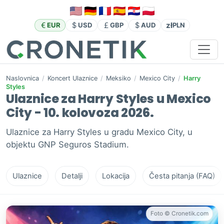
zł
EUR
USD
GBP
AUD
PLN
Naslovnica
/
Koncert Ulaznice
/
Meksiko
/
Mexico City
/
Harry
Styles
Ulaznice za Harry Styles u Mexico
City - 10. kolovoza 2026.
Ulaznice za Harry Styles u gradu Mexico City, u
objektu GNP Seguros Stadium.
Ulaznice
Detalji
Lokacija
Česta pitanja (FAQ)
Foto © Cronetik.com