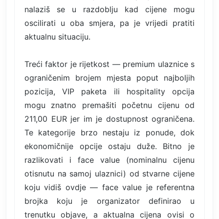
nalaziš se u razdoblju kad cijene mogu
oscilirati u oba smjera, pa je vrijedi pratiti
aktualnu situaciju.
Treći faktor je rijetkost — premium ulaznice s
ograničenim brojem mjesta poput najboljih
pozicija, VIP paketa ili hospitality opcija
mogu znatno premašiti početnu cijenu od
211,00 EUR jer im je dostupnost ograničena.
Te kategorije brzo nestaju iz ponude, dok
ekonomičnije opcije ostaju duže. Bitno je
razlikovati i face value (nominalnu cijenu
otisnutu na samoj ulaznici) od stvarne cijene
koju vidiš ovdje — face value je referentna
brojka koju je organizator definirao u
trenutku objave, a aktualna cijena ovisi o