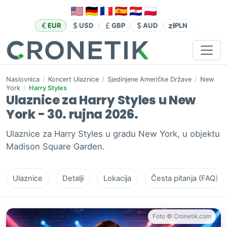
zł
EUR
USD
GBP
AUD
PLN
Naslovnica
/
Koncert Ulaznice
/
Sjedinjene Američke Države
/
New
York
/
Harry Styles
Ulaznice za Harry Styles u New
York - 30. rujna 2026.
Ulaznice za Harry Styles u gradu New York, u objektu
Madison Square Garden.
Ulaznice
Detalji
Lokacija
Česta pitanja (FAQ)
Foto © Cronetik.com