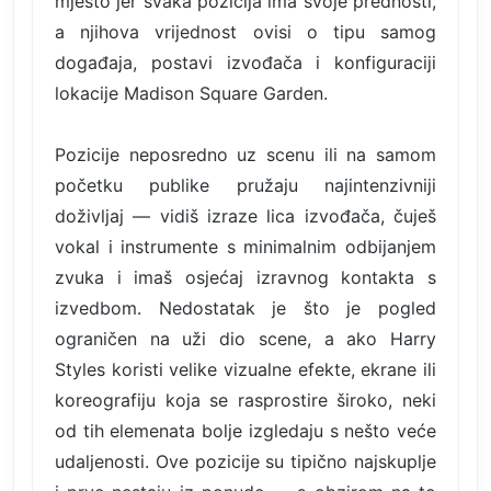
mjesto jer svaka pozicija ima svoje prednosti,
a njihova vrijednost ovisi o tipu samog
događaja, postavi izvođača i konfiguraciji
lokacije Madison Square Garden.
Pozicije neposredno uz scenu ili na samom
početku publike pružaju najintenzivniji
doživljaj — vidiš izraze lica izvođača, čuješ
vokal i instrumente s minimalnim odbijanjem
zvuka i imaš osjećaj izravnog kontakta s
izvedbom. Nedostatak je što je pogled
ograničen na uži dio scene, a ako Harry
Styles koristi velike vizualne efekte, ekrane ili
koreografiju koja se rasprostire široko, neki
od tih elemenata bolje izgledaju s nešto veće
udaljenosti. Ove pozicije su tipično najskuplje