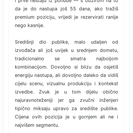
i prve nestaju iz ponude — s obzirom na to
da je do nastupa još 55 dana, ako tražiš
premium poziciju, vrijedi je rezervirati ranije
nego kasnije.
Središnji dio publike, malo udaljen od
izvođača ali još uvijek u srednjem dometu,
tradicionalno se smatra najboljom
kombinacijom. Dovoljno si blizu da osjetiš
energiju nastupa, ali dovoljno daleko da vidiš
cijelu scenu, vizualnu produkciju i kontekst
izvedbe. Zvuk je u tom dijelu obično
najuravnoteženiji jer ga zvučni inženjeri
tipično miksaju upravo za središte publike.
Cijena ovih pozicija je u gornjem ali ne i
najvišem segmentu.