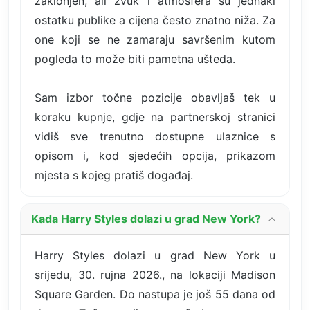
zaklonjen, ali zvuk i atmosfera su jednaki
ostatku publike a cijena često znatno niža. Za
one koji se ne zamaraju savršenim kutom
pogleda to može biti pametna ušteda.
Sam izbor točne pozicije obavljaš tek u
koraku kupnje, gdje na partnerskoj stranici
vidiš sve trenutno dostupne ulaznice s
opisom i, kod sjedećih opcija, prikazom
mjesta s kojeg pratiš događaj.
Kada Harry Styles dolazi u grad New York?
Harry Styles dolazi u grad New York u
srijedu, 30. rujna 2026., na lokaciji Madison
Square Garden. Do nastupa je još 55 dana od