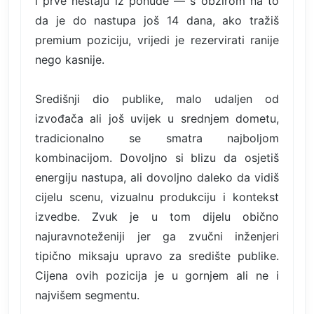
i prve nestaju iz ponude — s obzirom na to
da je do nastupa još 14 dana, ako tražiš
premium poziciju, vrijedi je rezervirati ranije
nego kasnije.
Središnji dio publike, malo udaljen od
izvođača ali još uvijek u srednjem dometu,
tradicionalno se smatra najboljom
kombinacijom. Dovoljno si blizu da osjetiš
energiju nastupa, ali dovoljno daleko da vidiš
cijelu scenu, vizualnu produkciju i kontekst
izvedbe. Zvuk je u tom dijelu obično
najuravnoteženiji jer ga zvučni inženjeri
tipično miksaju upravo za središte publike.
Cijena ovih pozicija je u gornjem ali ne i
najvišem segmentu.