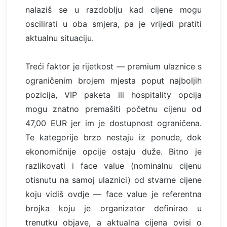
nalaziš se u razdoblju kad cijene mogu
oscilirati u oba smjera, pa je vrijedi pratiti
aktualnu situaciju.
Treći faktor je rijetkost — premium ulaznice s
ograničenim brojem mjesta poput najboljih
pozicija, VIP paketa ili hospitality opcija
mogu znatno premašiti početnu cijenu od
47,00 EUR jer im je dostupnost ograničena.
Te kategorije brzo nestaju iz ponude, dok
ekonomičnije opcije ostaju duže. Bitno je
razlikovati i face value (nominalnu cijenu
otisnutu na samoj ulaznici) od stvarne cijene
koju vidiš ovdje — face value je referentna
brojka koju je organizator definirao u
trenutku objave, a aktualna cijena ovisi o