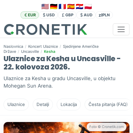
zł
EUR
USD
GBP
AUD
PLN
Naslovnica
/
Koncert Ulaznice
/
Sjedinjene Američke
Države
/
Uncasville
/
Kesha
Ulaznice za Kesha u Uncasville -
22. kolovoza 2026.
Ulaznice za Kesha u gradu Uncasville, u objektu
Mohegan Sun Arena.
Ulaznice
Detalji
Lokacija
Česta pitanja (FAQ)
Foto © Cronetik.com