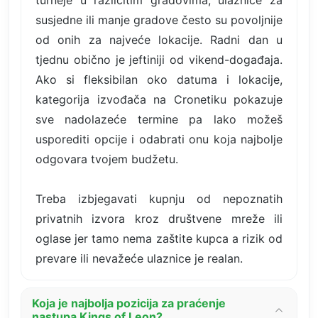
turneje u različitim gradovima, ulaznice za
susjedne ili manje gradove često su povoljnije
od onih za najveće lokacije. Radni dan u
tjednu obično je jeftiniji od vikend-događaja.
Ako si fleksibilan oko datuma i lokacije,
kategorija izvođača na Cronetiku pokazuje
sve nadolazeće termine pa lako možeš
usporediti opcije i odabrati onu koja najbolje
odgovara tvojem budžetu.
Treba izbjegavati kupnju od nepoznatih
privatnih izvora kroz društvene mreže ili
oglase jer tamo nema zaštite kupca a rizik od
prevare ili nevažeće ulaznice je realan.
Koja je najbolja pozicija za praćenje
nastupa Kings of Leon?