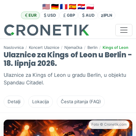
zł
EUR
USD
GBP
AUD
PLN
Naslovnica
/
Koncert Ulaznice
/
Njemačka
/
Berlin
/
Kings of Leon
Ulaznice za Kings of Leon u Berlin -
18. lipnja 2026.
Ulaznice za Kings of Leon u gradu Berlin, u objektu
Spandau Citadel.
Detalji
Lokacija
Česta pitanja (FAQ)
Foto © Cronetik.com