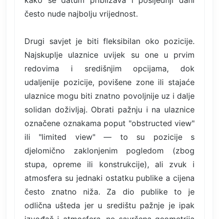
kako se datum približava i posljednji dani
često nude najbolju vrijednost.
Drugi savjet je biti fleksibilan oko pozicije.
Najskuplje ulaznice uvijek su one u prvim
redovima i središnjim opcijama, dok
udaljenije pozicije, povišene zone ili stajaće
ulaznice mogu biti znatno povoljnije uz i dalje
solidan doživljaj. Obrati pažnju i na ulaznice
označene oznakama poput "obstructed view"
ili "limited view" — to su pozicije s
djelomično zaklonjenim pogledom (zbog
stupa, opreme ili konstrukcije), ali zvuk i
atmosfera su jednaki ostatku publike a cijena
često znatno niža. Za dio publike to je
odlična ušteda jer u središtu pažnje je ipak