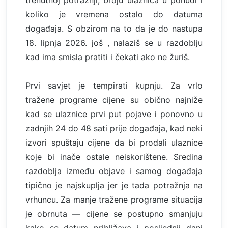
trenutnoj potražnji, broju ulaznica u ponudi i
koliko je vremena ostalo do datuma
događaja. S obzirom na to da je do nastupa
18. lipnja 2026. još , nalaziš se u razdoblju
kad ima smisla pratiti i čekati ako ne žuriš.
Prvi savjet je tempirati kupnju. Za vrlo
tražene programe cijene su obično najniže
kad se ulaznice prvi put pojave i ponovno u
zadnjih 24 do 48 sati prije događaja, kad neki
izvori spuštaju cijene da bi prodali ulaznice
koje bi inače ostale neiskorištene. Sredina
razdoblja između objave i samog događaja
tipično je najskuplja jer je tada potražnja na
vrhuncu. Za manje tražene programe situacija
je obrnuta — cijene se postupno smanjuju