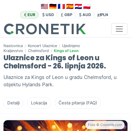
zł
EUR
USD
GBP
AUD
PLN
Naslovnica
/
Koncert Ulaznice
/
Ujedinjeno
Kraljevstvo
/
Chelmsford
/
Kings of Leon
Ulaznice za Kings of Leon u
Chelmsford - 26. lipnja 2026.
Ulaznice za Kings of Leon u gradu Chelmsford, u
objektu Hylands Park.
Detalji
Lokacija
Česta pitanja (FAQ)
Foto © Cronetik.com