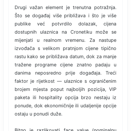
Drugi važan element je trenutna potražnja.
Što se događaj više približava i što je više
publike već potvrdilo dolazak, cijena
dostupnih ulaznica na Cronetiku može se
mijenjati u realnom vremenu. Za nastupe
izvođača s velikom pratnjom cijene tipično
rastu kako se približava datum, dok za manje
tražene programe cijene znatno padaju u
danima neposredno prije događaja. Treći
faktor je rijetkost — ulaznice s ograničenim
brojem mjesta poput najboljih pozicija, VIP
paketa ili hospitality opcija brzo nestaju iz
ponude, dok ekonomičnije ili udaljenije opcije
ostaju u ponudi duže.
Bitno je razlikovati face value (nominalnu