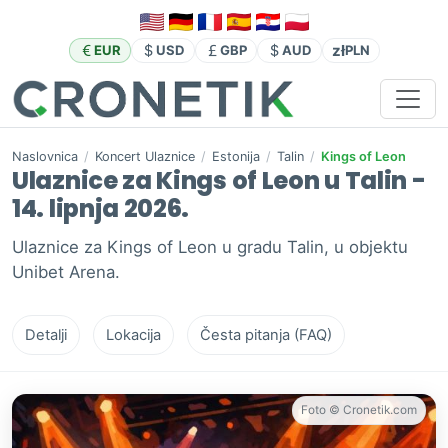
zł
EUR
USD
GBP
AUD
PLN
Naslovnica
/
Koncert Ulaznice
/
Estonija
/
Talin
/
Kings of Leon
Ulaznice za Kings of Leon u Talin -
14. lipnja 2026.
Ulaznice za Kings of Leon u gradu Talin, u objektu
Unibet Arena.
Detalji
Lokacija
Česta pitanja (FAQ)
Foto © Cronetik.com