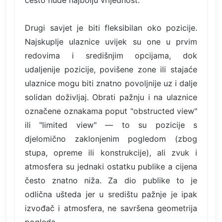
često nude najbolju vrijednost.
Drugi savjet je biti fleksibilan oko pozicije.
Najskuplje ulaznice uvijek su one u prvim
redovima i središnjim opcijama, dok
udaljenije pozicije, povišene zone ili stajaće
ulaznice mogu biti znatno povoljnije uz i dalje
solidan doživljaj. Obrati pažnju i na ulaznice
označene oznakama poput "obstructed view"
ili "limited view" — to su pozicije s
djelomično zaklonjenim pogledom (zbog
stupa, opreme ili konstrukcije), ali zvuk i
atmosfera su jednaki ostatku publike a cijena
često znatno niža. Za dio publike to je
odlična ušteda jer u središtu pažnje je ipak
izvođač i atmosfera, ne savršena geometrija