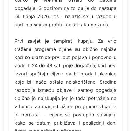
koliko je vremena ostalo do datuma
događaja. S obzirom na to da je do nastupa
14. lipnja 2026. još , nalaziš se u razdoblju
kad ima smisla pratiti i čekati ako ne žuriš.
Prvi savjet je tempirati kupnju. Za vrlo
tražene programe cijene su obično najniže
kad se ulaznice prvi put pojave i ponovno u
zadnjih 24 do 48 sati prije događaja, kad neki
izvori spuštaju cijene da bi prodali ulaznice
koje bi inače ostale neiskorištene. Sredina
razdoblja između objave i samog događaja
tipično je najskuplja jer je tada potražnja na
vrhuncu. Za manje tražene programe situacija
je obrnuta — cijene se postupno smanjuju
kako se datum približava i posljednji dani