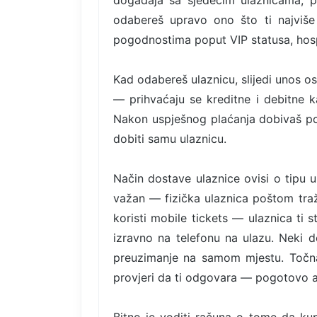
događaja sa sjedećim ulaznicama, p
odabereš upravo ono što ti najviše 
pogodnostima poput VIP statusa, hospi
Kad odabereš ulaznicu, slijedi unos o
— prihvaćaju se kreditne i debitne ka
Nakon uspješnog plaćanja dobivaš po
dobiti samu ulaznicu.
Način dostave ulaznice ovisi o tipu 
važan — fizička ulaznica poštom tra
koristi mobile tickets — ulaznica ti 
izravno na telefonu na ulazu. Neki d
preuzimanje na samom mjestu. Točna 
provjeri da ti odgovara — pogotovo 