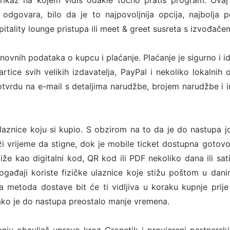
rikaz na kojem vidiš odakle točno pratiš program. Ovaj
odgovara, bilo da je to najpovoljnija opcija, najbolja p
tality lounge pristupa ili meet & greet susreta s izvođače
snovnih podataka o kupcu i plaćanje. Plaćanje je sigurno i i
rtice svih velikih izdavatelja, PayPal i nekoliko lokalnih o
tvrdu na e-mail s detaljima narudžbe, brojem narudžbe i 
ulaznice koju si kupio. S obzirom na to da je do nastupa 
ži vrijeme da stigne, dok je mobile ticket dostupna goto
stiže kao digitalni kod, QR kod ili PDF nekoliko dana ili sa
ogađaji koriste fizičke ulaznice koje stižu poštom u dan
metoda dostave bit će ti vidljiva u koraku kupnje prije
ako je do nastupa preostalo manje vremena.