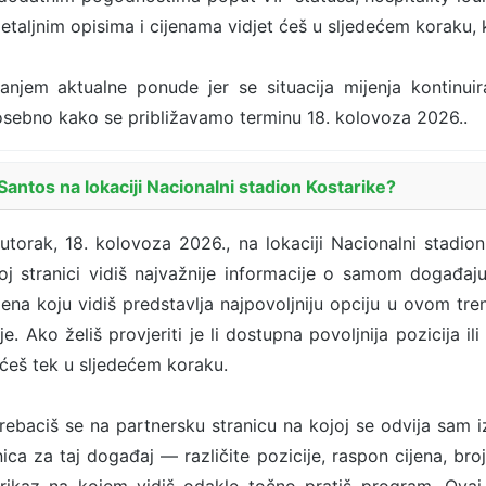
etaljnim opisima i cijenama vidjet ćeš u sljedećem koraku,
ranjem aktualne ponude jer se situacija mijenja kontinui
 posebno kako se približavamo terminu 18. kolovoza 2026..
antos na lokaciji Nacionalni stadion Kostarike?
orak, 18. kolovoza 2026., na lokaciji Nacionalni stadion
j stranici vidiš najvažnije informacije o samom događaju
jena koju vidiš predstavlja najpovoljniju opciju u ovom tre
je. Ako želiš provjeriti je li dostupna povoljnija pozicija i
 ćeš tek u sljedećem koraku.
ebaciš se na partnersku stranicu na kojoj se odvija sam 
ca za taj događaj — različite pozicije, raspon cijena, broj