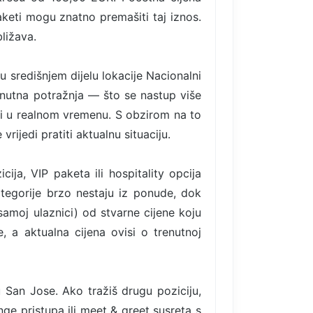
aketi mogu znatno premašiti taj iznos.
ližava.
 u središnjem dijelu lokacije Nacionalni
renutna potražnja — što se nastup više
ati u realnom vremenu. S obzirom na to
rijedi pratiti aktualnu situaciju.
ija, VIP paketa ili hospitality opcija
tegorije brzo nestaju iz ponude, dok
samoj ulaznici) od stvarne cijene koju
, a aktualna cijena ovisi o trenutnoj
San Jose. Ako tražiš drugu poziciju,
ge pristupa ili meet & greet susreta s