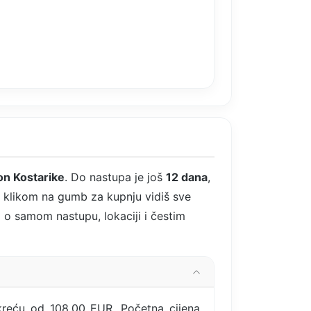
on Kostarike
. Do nastupa je još
12 dana
,
 klikom na gumb za kupnju vidiš sve
i o samom nastupu, lokaciji i čestim
kreću od 108,00 EUR. Početna cijena