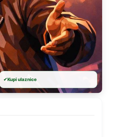
✔
Kupi ulaznice