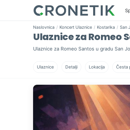
Sp
Naslovnica
/
Koncert Ulaznice
/
Kostarika
/
San 
Ulaznice za Romeo Sa
Ulaznice za Romeo Santos u gradu San Jos
Ulaznice
Detalji
Lokacija
Česta 