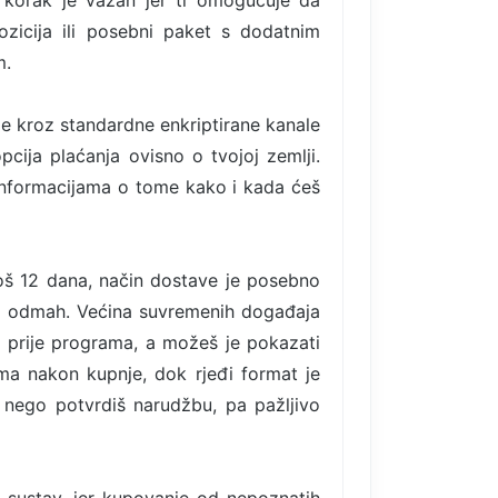
 korak je važan jer ti omogućuje da
ozicija ili posebni paket s dodatnim
m.
de kroz standardne enkriptirane kanale
pcija plaćanja ovisno o tvojoj zemlji.
informacijama o tome kako i kada ćeš
još 12 dana, način dostave je posebno
vo odmah. Većina suvremenih događaja
ti prije programa, a možeš je pokazati
ima nakon kupnje, dok rjeđi format je
 nego potvrdiš narudžbu, pa pažljivo