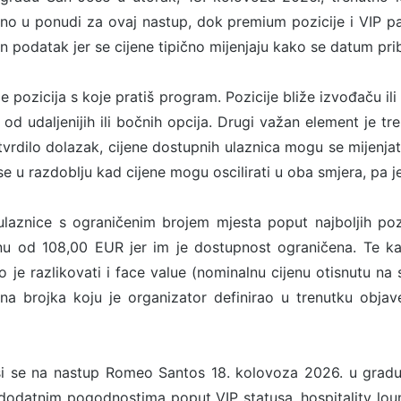
utno u ponudi za ovaj nastup, dok premium pozicije i VIP p
n podatak jer se cijene tipično mijenjaju kako se datum prib
 je pozicija s koje pratiš program. Pozicije bliže izvođaču ili
e od udaljenijih ili bočnih opcija. Drugi važan element je t
potvrdilo dolazak, cijene dostupnih ulaznica mogu se mijenj
e u razdoblju kad cijene mogu oscilirati u oba smjera, pa je v
laznice s ograničenim brojem mjesta poput najboljih pozic
u od 108,00 EUR jer im je dostupnost ograničena. Te ka
o je razlikovati i face value (nominalnu cijenu otisnutu na 
na brojka koju je organizator definirao u trenutku objave
 se na nastup Romeo Santos 18. kolovoza 2026. u gradu 
 dodatnim pogodnostima poput VIP statusa, hospitality loun