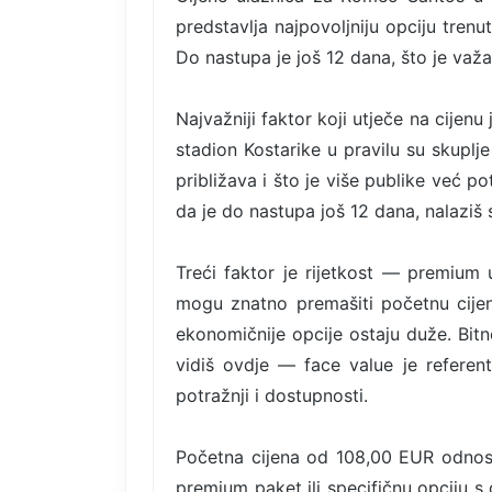
predstavlja najpovoljniju opciju tren
Do nastupa je još 12 dana, što je važa
Najvažniji faktor koji utječe na cijenu
stadion Kostarike u pravilu su skuplj
približava i što je više publike već 
da je do nastupa još 12 dana, nalaziš s
Treći faktor je rijetkost — premium u
mogu znatno premašiti početnu cijen
ekonomičnije opcije ostaju duže. Bitn
vidiš ovdje — face value je referent
potražnji i dostupnosti.
Početna cijena od 108,00 EUR odnosi
premium paket ili specifičnu opciju s