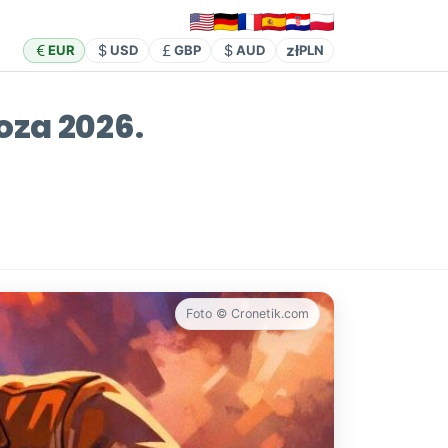
zł
EUR
USD
GBP
AUD
PLN
oza 2026.
Foto © Cronetik.com