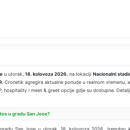
se
u utorak,
18. kolovoza 2026.
na lokaciji
Nacionalni stadi
R
. Cronetik agregira aktualne ponude u realnom vremenu, a
P, hospitality i meet & greet opcije gdje su dostupne. Detalj
ntos u gradu San Jose?
gradu San Jose u utorak, 18. kolovoza 2026., trenutno 