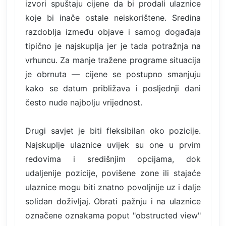
izvori spuštaju cijene da bi prodali ulaznice
koje bi inače ostale neiskorištene. Sredina
razdoblja između objave i samog događaja
tipično je najskuplja jer je tada potražnja na
vrhuncu. Za manje tražene programe situacija
je obrnuta — cijene se postupno smanjuju
kako se datum približava i posljednji dani
često nude najbolju vrijednost.
Drugi savjet je biti fleksibilan oko pozicije.
Najskuplje ulaznice uvijek su one u prvim
redovima i središnjim opcijama, dok
udaljenije pozicije, povišene zone ili stajaće
ulaznice mogu biti znatno povoljnije uz i dalje
solidan doživljaj. Obrati pažnju i na ulaznice
označene oznakama poput "obstructed view"