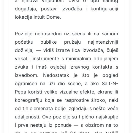
a njihova vrijednost ovisi o tipu samog
događaja, postavi izvođača i konfiguraciji
lokacije Intuit Dome.
Pozicije neposredno uz scenu ili na samom
početku publike pružaju najintenzivniji
doživljaj — vidiš izraze lica izvođača, čuješ
vokal i instrumente s minimalnim odbijanjem
zvuka i imaš osjećaj izravnog kontakta s
izvedbom. Nedostatak je što je pogled
ograničen na uži dio scene, a ako Salt-N-
Pepa koristi velike vizualne efekte, ekrane ili
koreografiju koja se rasprostire široko, neki
od tih elemenata bolje izgledaju s nešto veće
udaljenosti. Ove pozicije su tipično najskuplje
i prve nestaju iz ponude — s obzirom na to