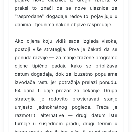
praksi to znači da se nove ulaznice za
"rasprodane" događaje redovito pojavljuju u
danima i tjednima nakon objave rasprodaje.
Ako cijena koju vidiš sada izgleda visoka,
postoji više strategija. Prva je čekati da se
ponuda razvije — za manje tražene programe
cijene tipično padaju kako se približava
datum događaja, dok za izuzetno popularne
izvođače rastu jer potražnja prelazi ponudu.
64 dana ti daje prozor za cekanje. Druga
strategija je redovito provjeravati stanje
umjesto jednokratnog pogleda. Treća je
razmotriti alternative — drugi datum iste
turneje u susjednom gradu, drugi termin u
istom gradu ako ih ima više, ili drugi nastup