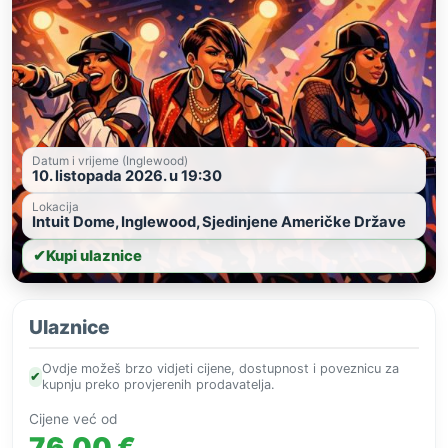
Datum i vrijeme (Inglewood)
10. listopada 2026. u 19:30
Lokacija
Intuit Dome, Inglewood, Sjedinjene Američke Države
✔
Kupi ulaznice
Ulaznice
Ovdje možeš brzo vidjeti cijene, dostupnost i poveznicu za
✔
kupnju preko provjerenih prodavatelja.
Cijene već od
76,00 €