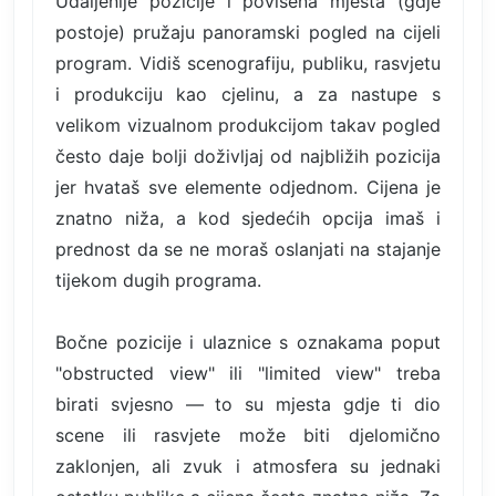
Udaljenije pozicije i povišena mjesta (gdje
postoje) pružaju panoramski pogled na cijeli
program. Vidiš scenografiju, publiku, rasvjetu
i produkciju kao cjelinu, a za nastupe s
velikom vizualnom produkcijom takav pogled
često daje bolji doživljaj od najbližih pozicija
jer hvataš sve elemente odjednom. Cijena je
znatno niža, a kod sjedećih opcija imaš i
prednost da se ne moraš oslanjati na stajanje
tijekom dugih programa.
Bočne pozicije i ulaznice s oznakama poput
"obstructed view" ili "limited view" treba
birati svjesno — to su mjesta gdje ti dio
scene ili rasvjete može biti djelomično
zaklonjen, ali zvuk i atmosfera su jednaki