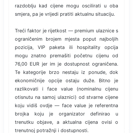
razdoblju kad cijene mogu oscilirati u oba
smjera, pa je vrijedi pratiti aktualnu situaciju.
Treći faktor je rijetkost — premium ulaznice s
ograničenim brojem mjesta poput najboljih
pozicija, VIP paketa ili hospitality opcija
mogu znatno premašiti početnu cijenu od
76,00 EUR jer im je dostupnost ograničena.
Te kategorije brzo nestaju iz ponude, dok
ekonomičnije opcije ostaju duže. Bitno je
razlikovati i face value (nominalnu cijenu
otisnutu na samoj ulaznici) od stvarne cijene
koju vidiš ovdje — face value je referentna
brojka koju je organizator definirao u
trenutku objave, a aktualna cijena ovisi o
trenutnoj potražnji i dostupnosti.