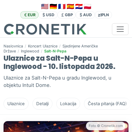
zł
EUR
USD
GBP
AUD
PLN
Naslovnica
/
Koncert Ulaznice
/
Sjedinjene Američke
Države
/
Inglewood
/
Salt-N-Pepa
Ulaznice za Salt-N-Pepa u
Inglewood - 10. listopada 2026.
Ulaznice za Salt-N-Pepa u gradu Inglewood, u
objektu Intuit Dome.
Ulaznice
Detalji
Lokacija
Česta pitanja (FAQ)
Foto © Cronetik.com