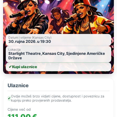
Datum i vrijeme (Kansas City)
30. rujna 2026. u 19:30
Lokacija
Starlight Theatre, Kansas City, Sjedinjene Američke
Države
✔
Kupi ulaznice
Ulaznice
Ovdje možeš brzo vidjeti cijene, dostupnost i poveznicu za
✔
kupnju preko provjerenih prodavatelja.
Cijene već od
111,00 €