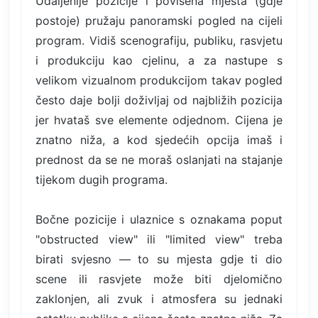
Udaljenije pozicije i povišena mjesta (gdje
postoje) pružaju panoramski pogled na cijeli
program. Vidiš scenografiju, publiku, rasvjetu
i produkciju kao cjelinu, a za nastupe s
velikom vizualnom produkcijom takav pogled
često daje bolji doživljaj od najbližih pozicija
jer hvataš sve elemente odjednom. Cijena je
znatno niža, a kod sjedećih opcija imaš i
prednost da se ne moraš oslanjati na stajanje
tijekom dugih programa.
Bočne pozicije i ulaznice s oznakama poput
"obstructed view" ili "limited view" treba
birati svjesno — to su mjesta gdje ti dio
scene ili rasvjete može biti djelomično
zaklonjen, ali zvuk i atmosfera su jednaki