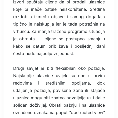
izvori spuštaju cijene da bi prodali ulaznice
koje bi inače ostale neiskorištene. Sredina
razdoblja između objave i samog događaja
tipično je najskuplja jer je tada potražnja na
vrhuncu. Za manje tražene programe situacija
je obrnuta — cijene se postupno smanjuju
kako se datum približava i posljednji dani
često nude najbolju vrijednost.
Drugi savjet je biti fleksibilan oko pozicije.
Najskuplje ulaznice uvijek su one u prvim
redovima i središnjim opcijama, dok
udaljenije pozicije, povišene zone ili stajaće
ulaznice mogu biti znatno povoljnije uz i dalje
solidan doživljaj. Obrati pažnju i na ulaznice
označene oznakama poput "obstructed view"