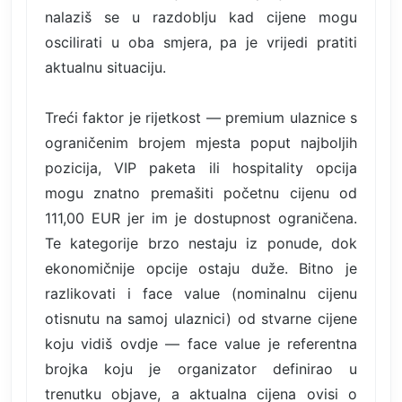
nalaziš se u razdoblju kad cijene mogu
oscilirati u oba smjera, pa je vrijedi pratiti
aktualnu situaciju.
Treći faktor je rijetkost — premium ulaznice s
ograničenim brojem mjesta poput najboljih
pozicija, VIP paketa ili hospitality opcija
mogu znatno premašiti početnu cijenu od
111,00 EUR jer im je dostupnost ograničena.
Te kategorije brzo nestaju iz ponude, dok
ekonomičnije opcije ostaju duže. Bitno je
razlikovati i face value (nominalnu cijenu
otisnutu na samoj ulaznici) od stvarne cijene
koju vidiš ovdje — face value je referentna
brojka koju je organizator definirao u
trenutku objave, a aktualna cijena ovisi o