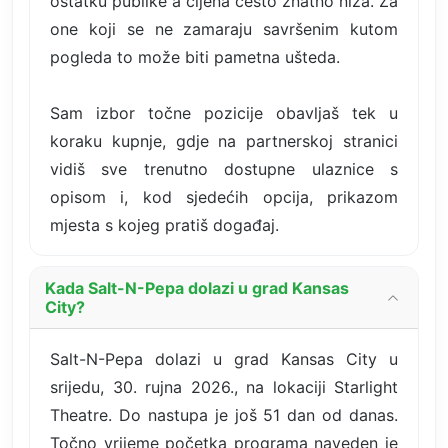
ostatku publike a cijena često znatno niža. Za
one koji se ne zamaraju savršenim kutom
pogleda to može biti pametna ušteda.
Sam izbor točne pozicije obavljaš tek u
koraku kupnje, gdje na partnerskoj stranici
vidiš sve trenutno dostupne ulaznice s
opisom i, kod sjedećih opcija, prikazom
mjesta s kojeg pratiš događaj.
Kada Salt-N-Pepa dolazi u grad Kansas
City?
Salt-N-Pepa dolazi u grad Kansas City u
srijedu, 30. rujna 2026., na lokaciji Starlight
Theatre. Do nastupa je još 51 dan od danas.
Točno vrijeme početka programa naveden je