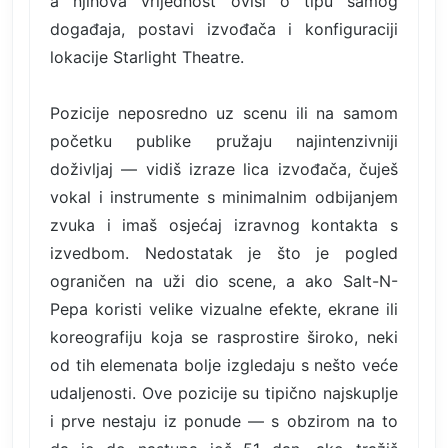
a njihova vrijednost ovisi o tipu samog
događaja, postavi izvođača i konfiguraciji
lokacije Starlight Theatre.
Pozicije neposredno uz scenu ili na samom
početku publike pružaju najintenzivniji
doživljaj — vidiš izraze lica izvođača, čuješ
vokal i instrumente s minimalnim odbijanjem
zvuka i imaš osjećaj izravnog kontakta s
izvedbom. Nedostatak je što je pogled
ograničen na uži dio scene, a ako Salt-N-
Pepa koristi velike vizualne efekte, ekrane ili
koreografiju koja se rasprostire široko, neki
od tih elemenata bolje izgledaju s nešto veće
udaljenosti. Ove pozicije su tipično najskuplje
i prve nestaju iz ponude — s obzirom na to