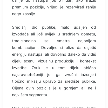
da je do nastupa još 51 dan, ako tražiš
premium poziciju, vrijedi je rezervirati ranije
nego kasnije.
Središnji dio publike, malo udaljen od
izvođača ali još uvijek u srednjem dometu,
tradicionalno se smatra najboljom
kombinacijom. Dovoljno si blizu da osjetiš
energiju nastupa, ali dovoljno daleko da vidiš
cijelu scenu, vizualnu produkciju i kontekst
izvedbe. Zvuk je u tom dijelu obično
najuravnoteženiji jer ga zvučni inženjeri
tipično miksaju upravo za središte publike.
Cijena ovih pozicija je u gornjem ali ne i
najvišem segmentu.