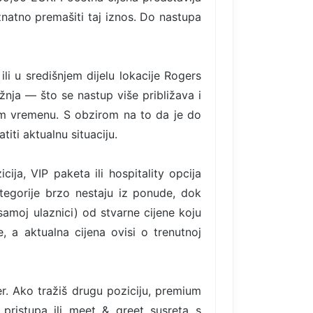
znatno premašiti taj iznos. Do nastupa
ili u središnjem dijelu lokacije Rogers
ažnja — što se nastup više približava i
nom vremenu. S obzirom na to da je do
titi aktualnu situaciju.
ija, VIP paketa ili hospitality opcija
egorije brzo nestaju iz ponude, dok
samoj ulaznici) od stvarne cijene koju
, a aktualna cijena ovisi o trenutnoj
. Ako tražiš drugu poziciju, premium
 pristupa ili meet & greet susreta s