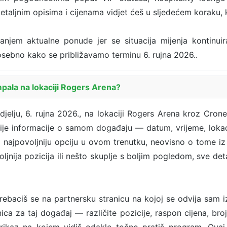
etaljnim opisima i cijenama vidjet ćeš u sljedećem koraku,
ranjem aktualne ponude jer se situacija mijenja kontinui
 posebno kako se približavamo terminu 6. rujna 2026..
pala na lokaciji Rogers Arena?
jelju, 6. rujna 2026., na lokaciji Rogers Arena kroz Crone
nije informacije o samom događaju — datum, vrijeme, lokac
ja najpovoljniju opciju u ovom trenutku, neovisno o tome iz 
voljnija pozicija ili nešto skuplje s boljim pogledom, sve de
ebaciš se na partnersku stranicu na kojoj se odvija sam 
ca za taj događaj — različite pozicije, raspon cijena, broj