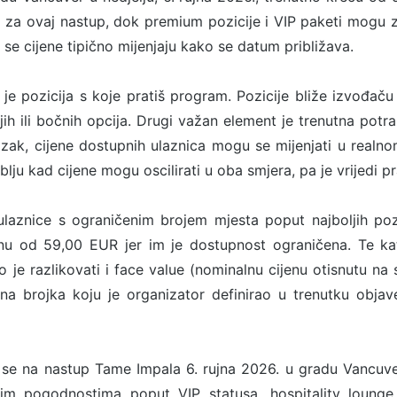
i za ovaj nastup, dok premium pozicije i VIP paketi mogu 
r se cijene tipično mijenjaju kako se datum približava.
u je pozicija s koje pratiš program. Pozicije bliže izvođaču 
jih ili bočnih opcija. Drugi važan element je trenutna potr
lazak, cijene dostupnih ulaznica mogu se mijenjati u real
lju kad cijene mogu oscilirati u oba smjera, pa je vrijedi pra
laznice s ograničenim brojem mjesta poput najboljih pozic
nu od 59,00 EUR jer im je dostupnost ograničena. Te kat
o je razlikovati i face value (nominalnu cijenu otisnutu na 
na brojka koju je organizator definirao u trenutku objave
se na nastup Tame Impala 6. rujna 2026. u gradu Vancuver
nim pogodnostima poput VIP statusa, hospitality lounge