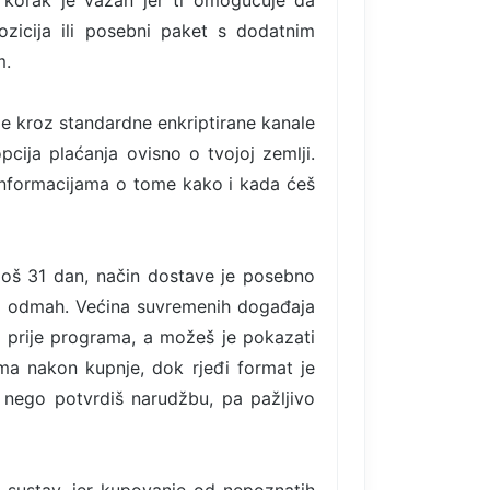
 korak je važan jer ti omogućuje da
ozicija ili posebni paket s dodatnim
m.
de kroz standardne enkriptirane kanale
pcija plaćanja ovisno o tvojoj zemlji.
informacijama o tome kako i kada ćeš
 još 31 dan, način dostave je posebno
vo odmah. Većina suvremenih događaja
ti prije programa, a možeš je pokazati
ima nakon kupnje, dok rjeđi format je
 nego potvrdiš narudžbu, pa pažljivo