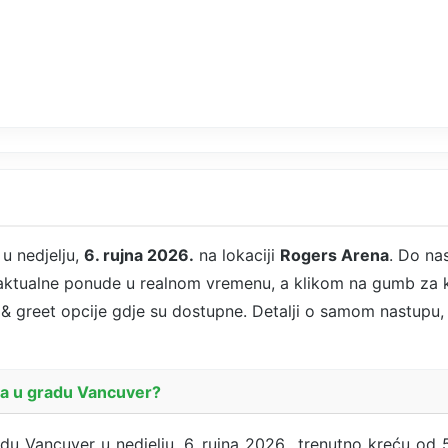
u nedjelju,
6. rujna 2026.
na lokaciji
Rogers Arena
. Do na
 aktualne ponude u realnom vremenu, a klikom na gumb za k
t & greet opcije gdje su dostupne. Detalji o samom nastupu, l
la u gradu Vancuver?
du Vancuver u nedjelju, 6. rujna 2026., trenutno kreću od 