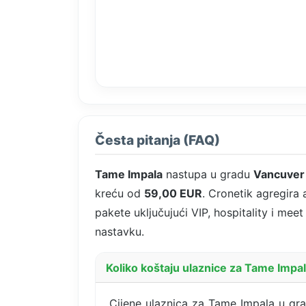
Česta pitanja (FAQ)
Tame Impala
nastupa u gradu
Vancuver
kreću od
59,00 EUR
. Cronetik agregira
pakete uključujući VIP, hospitality i mee
nastavku.
Koliko koštaju ulaznice za Tame Impa
Cijene ulaznica za Tame Impala u gra