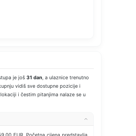
stupa je još
31 dan
, a ulaznice trenutno
upnju vidiš sve dostupne pozicije i
okaciji i čestim pitanjima nalaze se u
59,00 EUR. Početna cijena predstavlja