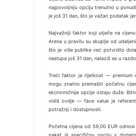
najpovoljniju opciju trenutno u ponud
je još 31 dan, što je važan podatak je
Najvažniji faktor koji utječe na cijen
Arena u pravilu su skuplje od udaljeni
što je više publike već potvrdilo do
nastupa još 31 dan, nalaziš se u razdob
Treći faktor je rijetkost — premium u
mogu znatno premašiti početnu cije
ekonomičnije opcije ostaju duže. Bitn
vidiš ovdje — face value je referent
potražnji i dostupnosti.
Početna cijena od 59,00 EUR odnosi 
paket ili specifičnu opciju s dodat