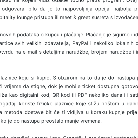
rikaz na kojem vidiš odakle točno pratiš program. Ovaj
odgovara, bilo da je to najpovoljnija opcija, najbolja p
tality lounge pristupa ili meet & greet susreta s izvođače
snovnih podataka o kupcu i plaćanje. Plaćanje je sigurno i i
rtice svih velikih izdavatelja, PayPal i nekoliko lokalnih o
tvrdu na e-mail s detaljima narudžbe, brojem narudžbe i 
ulaznice koju si kupio. S obzirom na to da je do nastupa
ži vrijeme da stigne, dok je mobile ticket dostupna goto
stiže kao digitalni kod, QR kod ili PDF nekoliko dana ili sa
ogađaji koriste fizičke ulaznice koje stižu poštom u dan
metoda dostave bit će ti vidljiva u koraku kupnje prije
ako je do nastupa preostalo manje vremena.