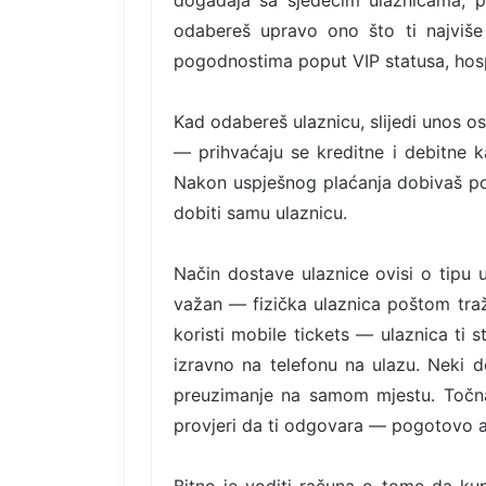
događaja sa sjedećim ulaznicama, p
odabereš upravo ono što ti najviše 
pogodnostima poput VIP statusa, hospi
Kad odabereš ulaznicu, slijedi unos o
— prihvaćaju se kreditne i debitne ka
Nakon uspješnog plaćanja dobivaš po
dobiti samu ulaznicu.
Način dostave ulaznice ovisi o tipu 
važan — fizička ulaznica poštom tra
koristi mobile tickets — ulaznica ti 
izravno na telefonu na ulazu. Neki d
preuzimanje na samom mjestu. Točna 
provjeri da ti odgovara — pogotovo 