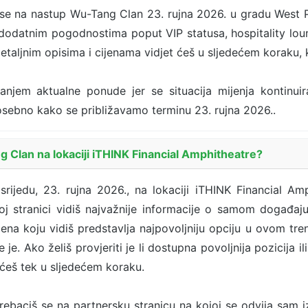
e na nastup Wu-Tang Clan 23. rujna 2026. u gradu West Pa
 dodatnim pogodnostima poput VIP statusa, hospitality loun
etaljnim opisima i cijenama vidjet ćeš u sljedećem koraku,
ranjem aktualne ponude jer se situacija mijenja kontinui
 posebno kako se približavamo terminu 23. rujna 2026..
 Clan na lokaciji iTHINK Financial Amphitheatre?
rijedu, 23. rujna 2026., na lokaciji iTHINK Financial Am
j stranici vidiš najvažnije informacije o samom događaju
jena koju vidiš predstavlja najpovoljniju opciju u ovom tre
je. Ako želiš provjeriti je li dostupna povoljnija pozicija 
 ćeš tek u sljedećem koraku.
ebaciš se na partnersku stranicu na kojoj se odvija sam 