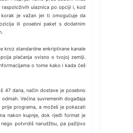
 raspoloživih ulaznica po opciji i, kod
 korak je važan jer ti omogućuje da
ozicija ili posebni paket s dodatnim
m.
de kroz standardne enkriptirane kanale
pcija plaćanja ovisno o tvojoj zemlji.
informacijama o tome kako i kada ćeš
još 47 dana, način dostave je posebno
vo odmah. Većina suvremenih događaja
ti prije programa, a možeš je pokazati
ima nakon kupnje, dok rjeđi format je
 nego potvrdiš narudžbu, pa pažljivo