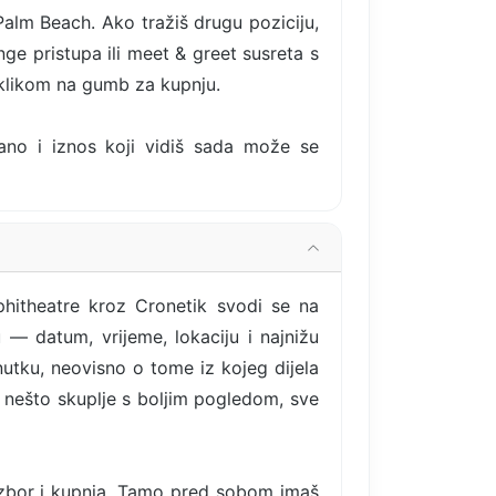
lm Beach. Ako tražiš drugu poziciju,
ge pristupa ili meet & greet susreta s
 klikom na gumb za kupnju.
rano i iznos koji vidiš sada može se
phitheatre kroz Cronetik svodi se na
 — datum, vrijeme, lokaciju i najnižu
nutku, neovisno o tome iz kojeg dijela
ili nešto skuplje s boljim pogledom, sve
izbor i kupnja. Tamo pred sobom imaš