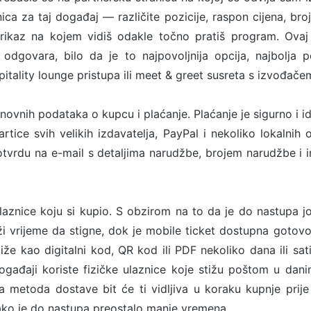
ca za taj događaj — različite pozicije, raspon cijena, broj
rikaz na kojem vidiš odakle točno pratiš program. Ovaj
odgovara, bilo da je to najpovoljnija opcija, najbolja p
tality lounge pristupa ili meet & greet susreta s izvođače
snovnih podataka o kupcu i plaćanje. Plaćanje je sigurno i i
rtice svih velikih izdavatelja, PayPal i nekoliko lokalnih o
tvrdu na e-mail s detaljima narudžbe, brojem narudžbe i 
ulaznice koju si kupio. S obzirom na to da je do nastupa 
ži vrijeme da stigne, dok je mobile ticket dostupna goto
stiže kao digitalni kod, QR kod ili PDF nekoliko dana ili sa
ogađaji koriste fizičke ulaznice koje stižu poštom u dan
metoda dostave bit će ti vidljiva u koraku kupnje prije
ako je do nastupa preostalo manje vremena.