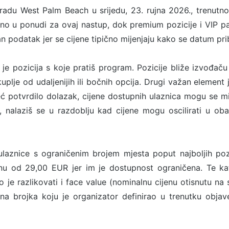
radu West Palm Beach u srijedu, 23. rujna 2026., trenutn
utno u ponudi za ovaj nastup, dok premium pozicije i VIP p
n podatak jer se cijene tipično mijenjaju kako se datum pri
u je pozicija s koje pratiš program. Pozicije bliže izvođaču 
kuplje od udaljenijih ili bočnih opcija. Drugi važan element
 već potvrdilo dolazak, cijene dostupnih ulaznica mogu se 
nalaziš se u razdoblju kad cijene mogu oscilirati u oba s
laznice s ograničenim brojem mjesta poput najboljih pozic
nu od 29,00 EUR jer im je dostupnost ograničena. Te kat
o je razlikovati i face value (nominalnu cijenu otisnutu na 
na brojka koju je organizator definirao u trenutku objave