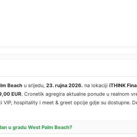
alm Beach
u srijedu,
23. rujna 2026.
na lokaciji
iTHINK Fina
9,00 EUR
. Cronetik agregira aktualne ponude u realnom vr
i VIP, hospitality i meet & greet opcije gdje su dostupne. D
Clan u gradu West Palm Beach?