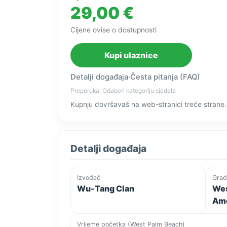
29,00 €
Cijene ovise o dostupnosti
Kupi ulaznice
Detalji događaja
·
Česta pitanja (FAQ)
Preporuka: Odaberi kategoriju sjedala
Kupnju dovršavaš na web-stranici treće strane.
Detalji događaja
Izvođač
Grad
Wu-Tang Clan
Wes
Ame
Vrijeme početka (West Palm Beach)