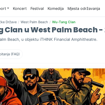
ort
Koncert
Festival
Komedija
Mjesta održavanja
čke Države
/
West Palm Beach
/
Wu-Tang Clan
 Clan u West Palm Beach - 2
lm Beach, u objektu iTHINK Financial Amphitheatre.
pitanja (FAQ)