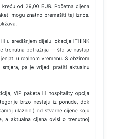
o kreću od 29,00 EUR. Početna cijena
aketi mogu znatno premašiti taj iznos.
bližava.
ili u središnjem dijelu lokacije iTHINK
 je trenutna potražnja — što se nastup
mijenjati u realnom vremenu. S obzirom
mjera, pa je vrijedi pratiti aktualnu
ija, VIP paketa ili hospitality opcija
egorije brzo nestaju iz ponude, dok
samoj ulaznici) od stvarne cijene koju
, a aktualna cijena ovisi o trenutnoj