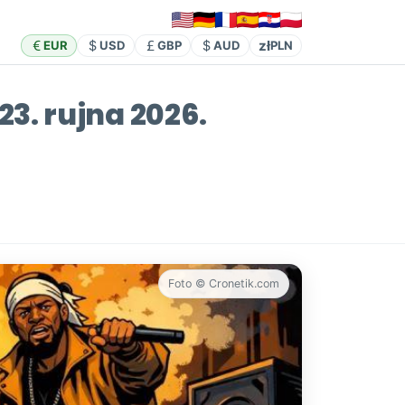
zł
EUR
USD
GBP
AUD
PLN
3. rujna 2026.
Foto © Cronetik.com