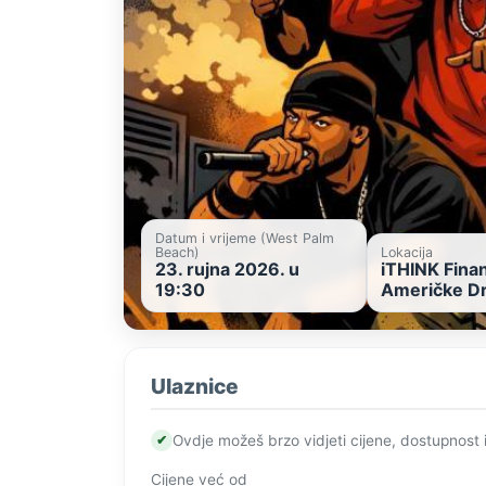
Datum i vrijeme (West Palm
Beach)
Lokacija
23. rujna 2026. u
iTHINK Fina
19:30
Američke D
Ulaznice
✔
Ovdje možeš brzo vidjeti cijene, dostupnost 
Cijene već od