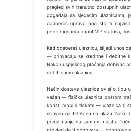
pregled svih trenutno dostupnih ulazni
događaja sa sjedećim ulaznicama, p
odabereš upravo ono što ti najviše 
pogodnostima poput VIP statusa, hospi
Kad odabereš ulaznicu, slijedi unos o
— prihvaćaju se kreditne i debitne ka
Nakon uspješnog plaćanja dobivaš po
dobiti samu ulaznicu.
Način dostave ulaznice ovisi o tipu 
važan — fizička ulaznica poštom tra
koristi mobile tickets — ulaznica ti 
izravno na telefonu na ulazu. Neki d
preuzimanje na samom mjestu. Točna 
provjeri da ti odgovara — pogotovo 