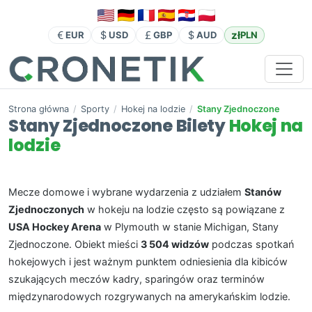
zł
EUR
USD
GBP
AUD
PLN
Strona główna
/
Sporty
/
Hokej na lodzie
/
Stany Zjednoczone
Stany Zjednoczone Bilety
Hokej na
lodzie
Mecze domowe i wybrane wydarzenia z udziałem
Stanów
Zjednoczonych
w hokeju na lodzie często są powiązane z
USA Hockey Arena
w Plymouth w stanie Michigan, Stany
Zjednoczone. Obiekt mieści
3 504 widzów
podczas spotkań
hokejowych i jest ważnym punktem odniesienia dla kibiców
szukających meczów kadry, sparingów oraz terminów
międzynarodowych rozgrywanych na amerykańskim lodzie.