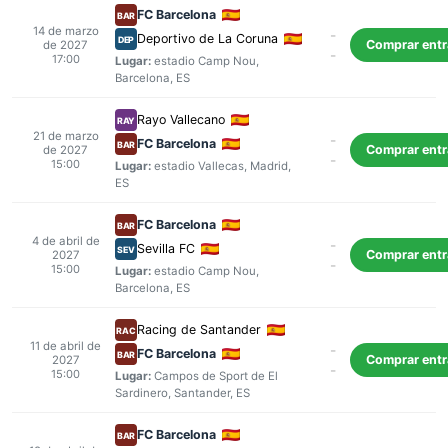
FC Barcelona
BAR
14 de marzo
-
Deportivo de La Coruna
DEP
Comprar ent
de 2027
-
17:00
Lugar:
estadio Camp Nou
,
Barcelona
, ES
Rayo Vallecano
RAY
21 de marzo
-
FC Barcelona
BAR
Comprar ent
de 2027
-
15:00
Lugar:
estadio Vallecas
,
Madrid
,
ES
FC Barcelona
BAR
4 de abril de
-
Sevilla FC
SEV
Comprar ent
2027
-
15:00
Lugar:
estadio Camp Nou
,
Barcelona
, ES
Racing de Santander
RAC
11 de abril de
-
FC Barcelona
BAR
Comprar ent
2027
-
15:00
Lugar:
Campos de Sport de El
Sardinero
,
Santander
, ES
FC Barcelona
BAR