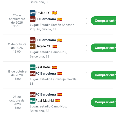
Barcelona
, ES
Sevilla FC
SEV
20 de
-
septiembre
FC Barcelona
BAR
Comprar ent
de 2026
-
Lugar:
Estadio Ramón Sánchez
16:15
Pizjuán
,
Sevilla
, ES
FC Barcelona
BAR
11 de octubre
-
Getafe CF
GET
Comprar ent
de 2026
-
15:00
Lugar:
estadio Camp Nou
,
Barcelona
, ES
Real Betis
REA
18 de octubre
-
FC Barcelona
BAR
Comprar ent
de 2026
-
15:00
Lugar:
Estadio La Cartuja
,
Sevilla
,
ES
FC Barcelona
BAR
25 de
-
octubre de
Real Madrid
REA
Comprar ent
2026
-
Lugar:
estadio Camp Nou
,
15:00
Barcelona
, ES