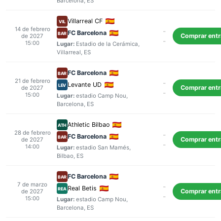
Barcelona
, ES
Villarreal CF
VIL
14 de febrero
-
FC Barcelona
BAR
Comprar ent
de 2027
-
15:00
Lugar:
Estadio de la Cerámica
,
Villarreal
, ES
FC Barcelona
BAR
21 de febrero
-
Levante UD
LEV
Comprar ent
de 2027
-
15:00
Lugar:
estadio Camp Nou
,
Barcelona
, ES
Athletic Bilbao
ATH
28 de febrero
-
FC Barcelona
BAR
Comprar ent
de 2027
-
14:00
Lugar:
estadio San Mamés
,
Bilbao
, ES
FC Barcelona
BAR
7 de marzo
-
Real Betis
REA
Comprar ent
de 2027
-
15:00
Lugar:
estadio Camp Nou
,
Barcelona
, ES