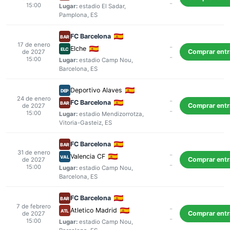
-
15:00
Lugar:
estadio El Sadar
,
Pamplona
, ES
FC Barcelona
BAR
17 de enero
-
Elche
ELC
Comprar ent
de 2027
-
15:00
Lugar:
estadio Camp Nou
,
Barcelona
, ES
Deportivo Alaves
DEP
24 de enero
-
FC Barcelona
BAR
Comprar ent
de 2027
-
15:00
Lugar:
estadio Mendizorrotza
,
Vitoria-Gasteiz
, ES
FC Barcelona
BAR
31 de enero
-
Valencia CF
VAL
Comprar ent
de 2027
-
15:00
Lugar:
estadio Camp Nou
,
Barcelona
, ES
FC Barcelona
BAR
7 de febrero
-
Atletico Madrid
ATL
Comprar ent
de 2027
-
15:00
Lugar:
estadio Camp Nou
,