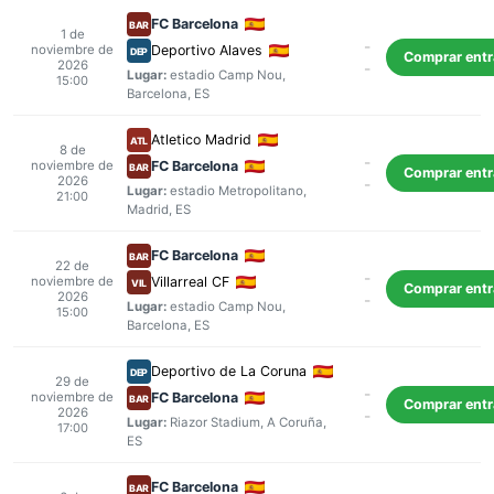
FC Barcelona
BAR
1 de
-
noviembre de
Deportivo Alaves
DEP
Comprar ent
2026
-
Lugar:
estadio Camp Nou
,
15:00
Barcelona
, ES
Atletico Madrid
ATL
8 de
-
noviembre de
FC Barcelona
BAR
Comprar ent
2026
-
Lugar:
estadio Metropolitano
,
21:00
Madrid
, ES
FC Barcelona
BAR
22 de
-
noviembre de
Villarreal CF
VIL
Comprar ent
2026
-
Lugar:
estadio Camp Nou
,
15:00
Barcelona
, ES
Deportivo de La Coruna
DEP
29 de
-
noviembre de
FC Barcelona
BAR
Comprar ent
2026
-
Lugar:
Riazor Stadium
,
A Coruña
,
17:00
ES
FC Barcelona
BAR