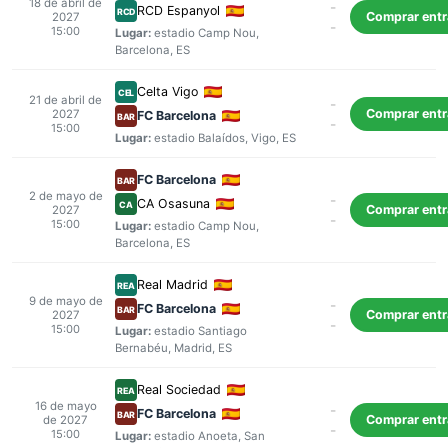
18 de abril de
-
RCD Espanyol
RCD
Comprar ent
2027
-
15:00
Lugar:
estadio Camp Nou
,
Barcelona
, ES
Celta Vigo
CEL
21 de abril de
-
Comprar ent
2027
FC Barcelona
BAR
-
15:00
Lugar:
estadio Balaídos
,
Vigo
, ES
FC Barcelona
BAR
2 de mayo de
-
CA Osasuna
CA
Comprar ent
2027
-
15:00
Lugar:
estadio Camp Nou
,
Barcelona
, ES
Real Madrid
REA
9 de mayo de
-
FC Barcelona
BAR
Comprar ent
2027
-
15:00
Lugar:
estadio Santiago
Bernabéu
,
Madrid
, ES
Real Sociedad
REA
16 de mayo
-
FC Barcelona
BAR
Comprar ent
de 2027
-
15:00
Lugar:
estadio Anoeta
,
San