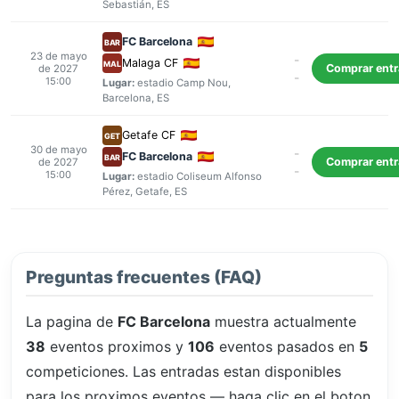
Sebastián
, ES
FC Barcelona
BAR
23 de mayo
-
Malaga CF
MAL
Comprar ent
de 2027
-
15:00
Lugar:
estadio Camp Nou
,
Barcelona
, ES
Getafe CF
GET
30 de mayo
-
FC Barcelona
BAR
Comprar ent
de 2027
-
15:00
Lugar:
estadio Coliseum Alfonso
Pérez
,
Getafe
, ES
Preguntas frecuentes (FAQ)
La pagina de
FC Barcelona
muestra actualmente
38
eventos proximos y
106
eventos pasados en
5
competiciones. Las entradas estan disponibles
para los proximos eventos — haga clic en el boton