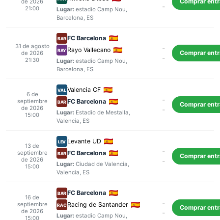
Comprar ent
de 2026
-
21:00
Lugar:
estadio Camp Nou
,
Barcelona
, ES
FC Barcelona
BAR
31 de agosto
-
Rayo Vallecano
RAY
Comprar ent
de 2026
-
21:30
Lugar:
estadio Camp Nou
,
Barcelona
, ES
Valencia CF
VAL
6 de
-
septiembre
FC Barcelona
BAR
Comprar ent
de 2026
-
Lugar:
Estadio de Mestalla
,
15:00
Valencia
, ES
Levante UD
LEV
13 de
-
septiembre
FC Barcelona
BAR
Comprar ent
de 2026
-
Lugar:
Ciudad de Valencia
,
15:00
Valencia
, ES
FC Barcelona
BAR
16 de
-
septiembre
Racing de Santander
RAC
Comprar ent
de 2026
-
Lugar:
estadio Camp Nou
,
15:00