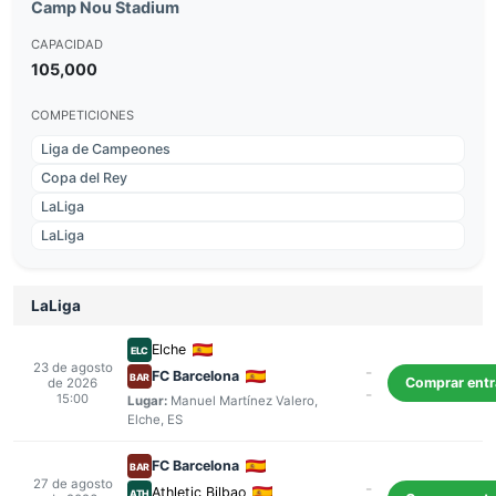
Camp Nou Stadium
CAPACIDAD
105,000
COMPETICIONES
Liga de Campeones
Copa del Rey
LaLiga
LaLiga
LaLiga
Elche
ELC
23 de agosto
-
FC Barcelona
BAR
Comprar ent
de 2026
-
15:00
Lugar:
Manuel Martínez Valero
,
Elche
, ES
FC Barcelona
BAR
27 de agosto
-
Athletic Bilbao
ATH