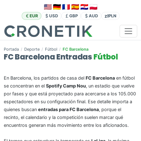
zł
EUR
USD
GBP
AUD
PLN
Portada
/
Deporte
/
Fútbol
/
FC Barcelona
FC Barcelona Entradas
Fútbol
En Barcelona, los partidos de casa del
FC Barcelona
en fútbol
se concentran en el
Spotify Camp Nou
, un estadio que vuelve
por fases y que está proyectado para acercarse a los 105.000
espectadores en su configuración final. Ese detalle importa a
quienes buscan
entradas para FC Barcelona
, porque el
recinto, el calendario y la competición suelen marcar qué
encuentros generan más movimiento entre los aficionados.
El torneo que estructura la temporada es
LaLiga
, la máxima