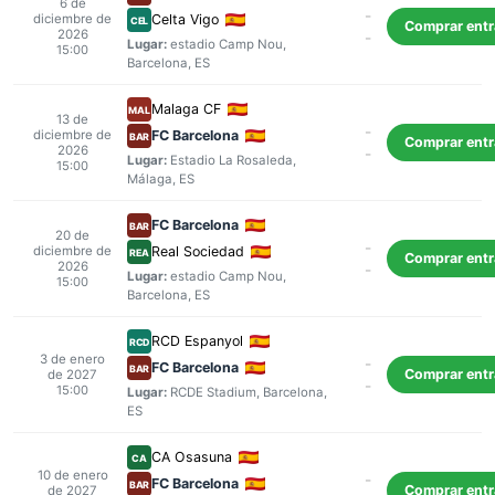
6 de
-
diciembre de
Celta Vigo
CEL
Comprar ent
2026
-
Lugar:
estadio Camp Nou
,
15:00
Barcelona
, ES
Malaga CF
MAL
13 de
-
diciembre de
FC Barcelona
BAR
Comprar ent
2026
-
Lugar:
Estadio La Rosaleda
,
15:00
Málaga
, ES
FC Barcelona
BAR
20 de
-
diciembre de
Real Sociedad
REA
Comprar ent
2026
-
Lugar:
estadio Camp Nou
,
15:00
Barcelona
, ES
RCD Espanyol
RCD
3 de enero
-
FC Barcelona
BAR
Comprar ent
de 2027
-
15:00
Lugar:
RCDE Stadium
,
Barcelona
,
ES
CA Osasuna
CA
10 de enero
-
FC Barcelona
BAR
Comprar ent
de 2027