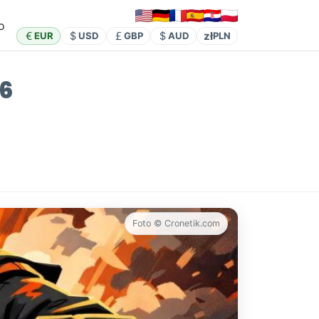
o
zł
EUR
USD
GBP
AUD
PLN
26
Foto © Cronetik.com