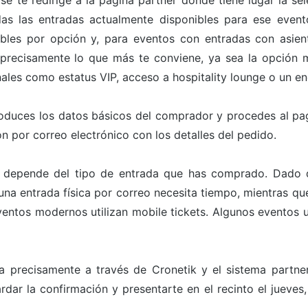
 se te redirige a la página partner donde tiene lugar la s
odas las entradas actualmente disponibles para ese even
bles por opción y, para eventos con entradas con asien
 precisamente lo que más te conviene, ya sea la opción m
ales como estatus VIP, acceso a hospitality lounge o un en
roduces los datos básicos del comprador y procedes al pa
n por correo electrónico con los detalles del pedido.
 depende del tipo de entrada que has comprado. Dado qu
a entrada física por correo necesita tiempo, mientras que 
ntos modernos utilizan mobile tickets. Algunos eventos ut
a precisamente a través de Cronetik y el sistema partn
rdar la confirmación y presentarte en el recinto el jueve