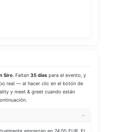
n Siro
. Faltan
35 días
para el evento, y
po real — al hacer clic en el botón de
ality y meet & greet cuando están
continuación.
ctualmente empiezan en 74,00 EUR. El