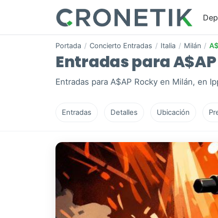
Dep
Portada
/
Concierto Entradas
/
Italia
/
Milán
/
A$
Entradas para A$AP R
Entradas para A$AP Rocky en Milán, en Ip
Entradas
Detalles
Ubicación
Pr