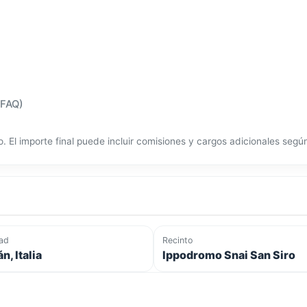
(FAQ)
o. El importe final puede incluir comisiones y cargos adicionales seg
ad
Recinto
n, Italia
Ippodromo Snai San Siro