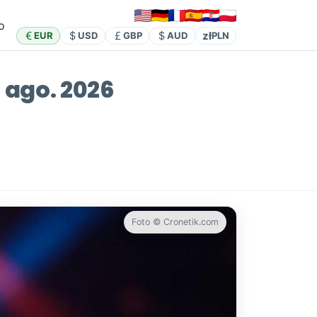
o
zł
EUR
USD
GBP
AUD
PLN
 ago. 2026
Foto © Cronetik.com