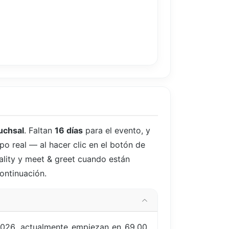
uchsal
. Faltan
16 días
para el evento, y
po real — al hacer clic en el botón de
ality y meet & greet cuando están
continuación.
2026, actualmente empiezan en 69,00