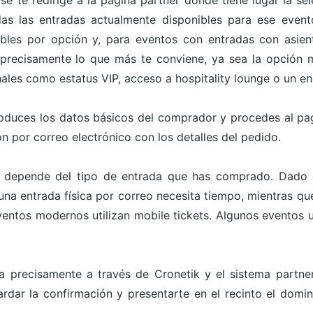
 se te redirige a la página partner donde tiene lugar la s
odas las entradas actualmente disponibles para ese even
bles por opción y, para eventos con entradas con asien
 precisamente lo que más te conviene, ya sea la opción m
ales como estatus VIP, acceso a hospitality lounge o un en
roduces los datos básicos del comprador y procedes al pa
n por correo electrónico con los detalles del pedido.
 depende del tipo de entrada que has comprado. Dado qu
a entrada física por correo necesita tiempo, mientras que 
ntos modernos utilizan mobile tickets. Algunos eventos ut
a precisamente a través de Cronetik y el sistema partn
ardar la confirmación y presentarte en el recinto el dom