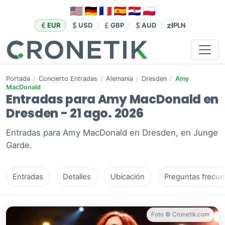
zł
EUR
USD
GBP
AUD
PLN
Portada
/
Concierto Entradas
/
Alemania
/
Dresden
/
Amy
MacDonald
Entradas para Amy MacDonald en
Dresden - 21 ago. 2026
Entradas para Amy MacDonald en Dresden, en Junge
Garde.
Entradas
Detalles
Ubicación
Preguntas frecue
Foto © Cronetik.com