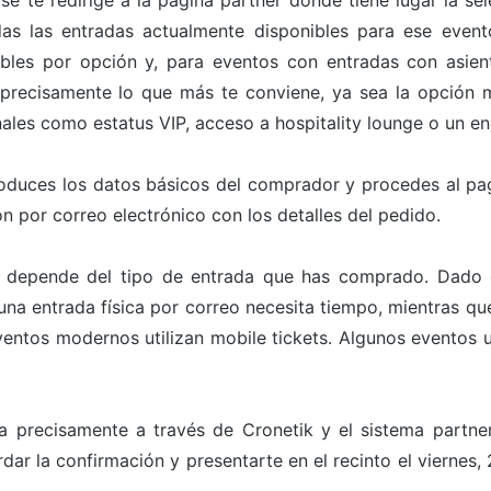
 se te redirige a la página partner donde tiene lugar la s
odas las entradas actualmente disponibles para ese even
bles por opción y, para eventos con entradas con asien
 precisamente lo que más te conviene, ya sea la opción m
ales como estatus VIP, acceso a hospitality lounge o un en
roduces los datos básicos del comprador y procedes al pa
n por correo electrónico con los detalles del pedido.
 depende del tipo de entrada que has comprado. Dado qu
a entrada física por correo necesita tiempo, mientras que 
ntos modernos utilizan mobile tickets. Algunos eventos ut
a precisamente a través de Cronetik y el sistema partn
dar la confirmación y presentarte en el recinto el viernes,