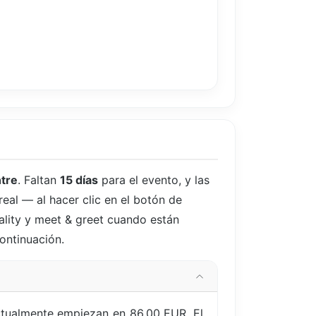
tre
. Faltan
15 días
para el evento, y las
real — al hacer clic en el botón de
ality y meet & greet cuando están
continuación.
actualmente empiezan en 86,00 EUR. El