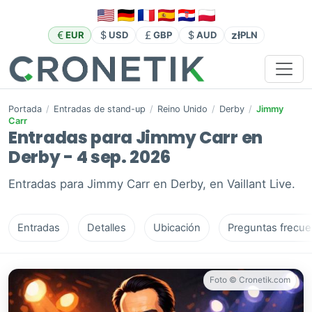
zł
EUR
USD
GBP
AUD
PLN
Portada
/
Entradas de stand-up
/
Reino Unido
/
Derby
/
Jimmy
Carr
Entradas para Jimmy Carr en
Derby - 4 sep. 2026
Entradas para Jimmy Carr en Derby, en Vaillant Live.
Entradas
Detalles
Ubicación
Preguntas frecue
Foto © Cronetik.com