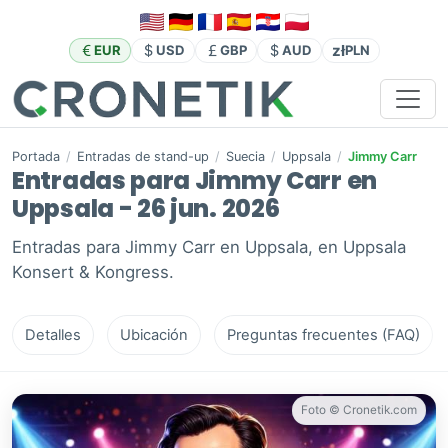
zł
EUR
USD
GBP
AUD
PLN
Portada
/
Entradas de stand-up
/
Suecia
/
Uppsala
/
Jimmy Carr
Entradas para Jimmy Carr en
Uppsala - 26 jun. 2026
Entradas para Jimmy Carr en Uppsala, en Uppsala
Konsert & Kongress.
Detalles
Ubicación
Preguntas frecuentes (FAQ)
Foto © Cronetik.com