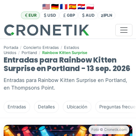
zł
EUR
USD
GBP
AUD
PLN
Portada
/
Concierto Entradas
/
Estados
Unidos
/
Portland
/
Rainbow Kitten Surprise
Entradas para Rainbow Kitten
Surprise en Portland - 13 sep. 2026
Entradas para Rainbow Kitten Surprise en Portland,
en Thompsons Point.
Entradas
Detalles
Ubicación
Preguntas frecue
Foto © Cronetik.com