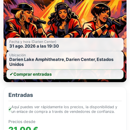
Fecha y hora (Darien Center)
31 ago. 2026 a las 19:30
Ubicación
Darien Lake Amphitheatre, Darien Center, Estados
Unidos
✔
Comprar entradas
Entradas
Aquí puedes ver rápidamente los precios, la disponibilidad y
✔
un enlace de compra a través de vendedores de confianza.
Precios desde
21,00 €