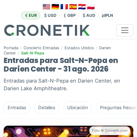
zł
EUR
USD
GBP
AUD
PLN
Portada
/
Concierto Entradas
/
Estados Unidos
/
Darien
Center
/
Salt-N-Pepa
Entradas para Salt-N-Pepa en
Darien Center - 31 ago. 2026
Entradas para Salt-N-Pepa en Darien Center, en
Darien Lake Amphitheatre.
Entradas
Detalles
Ubicación
Preguntas frecue
Foto © Cronetik.com