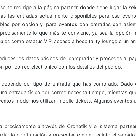
 se te redirige a la página partner donde tiene lugar la s
odas las entradas actualmente disponibles para ese even
bles por opción y, para eventos con entradas con asien
 precisamente lo que más te conviene, ya sea la opción m
ales como estatus VIP, acceso a hospitality lounge o un en
roduces los datos básicos del comprador y procedes al pa
n por correo electrónico con los detalles del pedido.
 depende del tipo de entrada que has comprado. Dado qu
a entrada física por correo necesita tiempo, mientras que 
ntos modernos utilizan mobile tickets. Algunos eventos ut
a precisamente a través de Cronetik y el sistema partn
rdar la confirmación y presentarte en el recinto el sábad