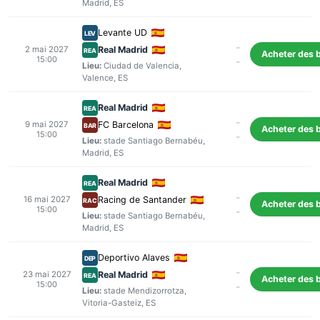
Madrid
, ES
Levante UD
LEV
-
2 mai 2027
Real Madrid
REA
Acheter des b
15:00
-
Lieu:
Ciudad de Valencia
,
Valence
, ES
Real Madrid
REA
-
9 mai 2027
FC Barcelona
BAR
Acheter des b
15:00
-
Lieu:
stade Santiago Bernabéu
,
Madrid
, ES
Real Madrid
REA
-
16 mai 2027
Racing de Santander
RAC
Acheter des b
15:00
-
Lieu:
stade Santiago Bernabéu
,
Madrid
, ES
Deportivo Alaves
DEP
-
23 mai 2027
Real Madrid
REA
Acheter des b
15:00
-
Lieu:
stade Mendizorrotza
,
Vitoria-Gasteiz
, ES