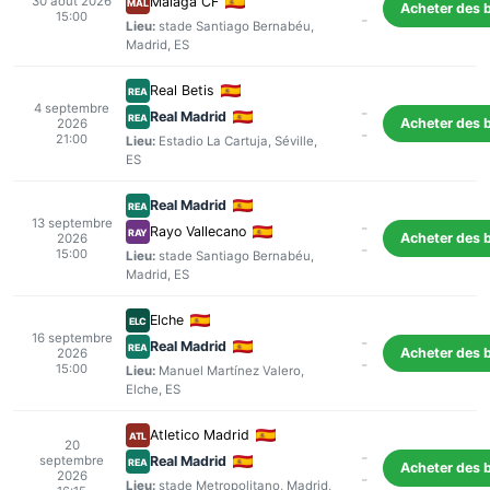
30 août 2026
Malaga CF
MAL
Acheter des b
15:00
-
Lieu:
stade Santiago Bernabéu
,
Madrid
, ES
Real Betis
REA
4 septembre
-
Real Madrid
REA
Acheter des b
2026
-
21:00
Lieu:
Estadio La Cartuja
,
Séville
,
ES
Real Madrid
REA
13 septembre
-
Rayo Vallecano
RAY
Acheter des b
2026
-
15:00
Lieu:
stade Santiago Bernabéu
,
Madrid
, ES
Elche
ELC
16 septembre
-
Real Madrid
REA
Acheter des b
2026
-
15:00
Lieu:
Manuel Martínez Valero
,
Elche
, ES
Atletico Madrid
ATL
20
-
septembre
Real Madrid
REA
Acheter des b
2026
-
Lieu:
stade Metropolitano
,
Madrid
,