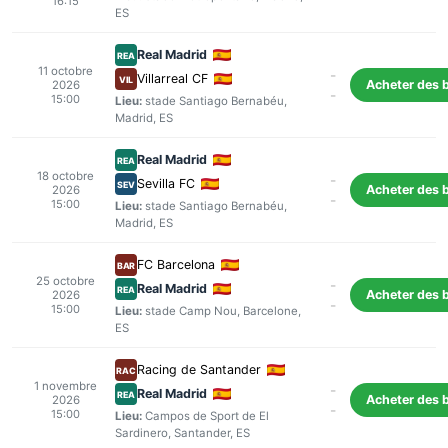
16:15
ES
Real Madrid
REA
11 octobre
-
Villarreal CF
VIL
Acheter des b
2026
-
15:00
Lieu:
stade Santiago Bernabéu
,
Madrid
, ES
Real Madrid
REA
18 octobre
-
Sevilla FC
SEV
Acheter des b
2026
-
15:00
Lieu:
stade Santiago Bernabéu
,
Madrid
, ES
FC Barcelona
BAR
25 octobre
-
Real Madrid
REA
Acheter des b
2026
-
15:00
Lieu:
stade Camp Nou
,
Barcelone
,
ES
Racing de Santander
RAC
1 novembre
-
Real Madrid
REA
Acheter des b
2026
-
15:00
Lieu:
Campos de Sport de El
Sardinero
,
Santander
, ES