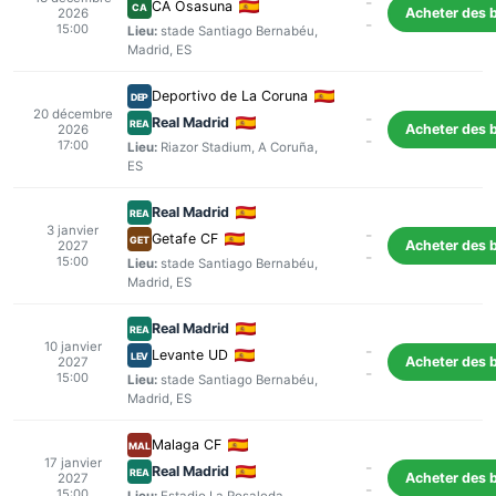
-
CA Osasuna
CA
Acheter des b
2026
-
15:00
Lieu:
stade Santiago Bernabéu
,
Madrid
, ES
Deportivo de La Coruna
DEP
20 décembre
-
Real Madrid
REA
Acheter des b
2026
-
17:00
Lieu:
Riazor Stadium
,
A Coruña
,
ES
Real Madrid
REA
3 janvier
-
Getafe CF
GET
Acheter des b
2027
-
15:00
Lieu:
stade Santiago Bernabéu
,
Madrid
, ES
Real Madrid
REA
10 janvier
-
Levante UD
LEV
Acheter des b
2027
-
15:00
Lieu:
stade Santiago Bernabéu
,
Madrid
, ES
Malaga CF
MAL
17 janvier
-
Real Madrid
REA
Acheter des b
2027
-
15:00