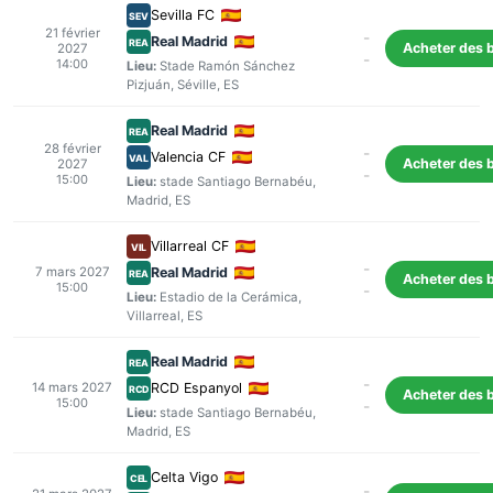
Sevilla FC
SEV
21 février
-
Real Madrid
REA
Acheter des b
2027
-
14:00
Lieu:
Stade Ramón Sánchez
Pizjuán
,
Séville
, ES
Real Madrid
REA
28 février
-
Valencia CF
VAL
Acheter des b
2027
-
15:00
Lieu:
stade Santiago Bernabéu
,
Madrid
, ES
Villarreal CF
VIL
-
7 mars 2027
Real Madrid
REA
Acheter des b
15:00
-
Lieu:
Estadio de la Cerámica
,
Villarreal
, ES
Real Madrid
REA
-
14 mars 2027
RCD Espanyol
RCD
Acheter des b
15:00
-
Lieu:
stade Santiago Bernabéu
,
Madrid
, ES
Celta Vigo
CEL
-