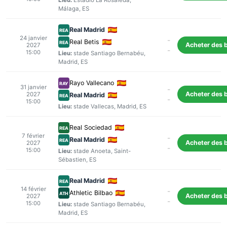
Lieu:
Estadio La Rosaleda
,
Málaga
, ES
Real Madrid
REA
24 janvier
-
Real Betis
REA
Acheter des b
2027
-
15:00
Lieu:
stade Santiago Bernabéu
,
Madrid
, ES
Rayo Vallecano
RAY
31 janvier
-
Acheter des b
2027
Real Madrid
REA
-
15:00
Lieu:
stade Vallecas
,
Madrid
, ES
Real Sociedad
REA
7 février
-
Real Madrid
REA
Acheter des b
2027
-
15:00
Lieu:
stade Anoeta
,
Saint-
Sébastien
, ES
Real Madrid
REA
14 février
-
Athletic Bilbao
ATH
Acheter des b
2027
-
15:00
Lieu:
stade Santiago Bernabéu
,
Madrid
, ES