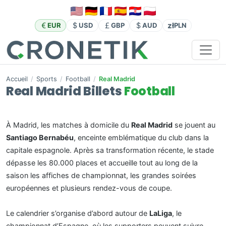
zł
EUR
USD
GBP
AUD
PLN
Accueil
/
Sports
/
Football
/
Real Madrid
Real Madrid Billets
Football
À Madrid, les matches à domicile du
Real Madrid
se jouent au
Santiago Bernabéu
, enceinte emblématique du club dans la
capitale espagnole. Après sa transformation récente, le stade
dépasse les 80.000 places et accueille tout au long de la
saison les affiches de championnat, les grandes soirées
européennes et plusieurs rendez-vous de coupe.
Le calendrier s’organise d’abord autour de
LaLiga
, le
championnat d’Espagne, où les supporters peuvent suivre