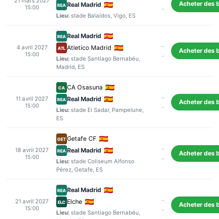
21 mars 2027
Acheter des b
Real Madrid
REA
15:00
-
Lieu:
stade Balaídos
,
Vigo
, ES
Real Madrid
REA
-
4 avril 2027
Atletico Madrid
ATL
Acheter des b
15:00
-
Lieu:
stade Santiago Bernabéu
,
Madrid
, ES
CA Osasuna
CA
-
11 avril 2027
Real Madrid
REA
Acheter des b
15:00
-
Lieu:
stade El Sadar
,
Pampelune
,
ES
Getafe CF
GET
-
18 avril 2027
Real Madrid
REA
Acheter des b
15:00
-
Lieu:
stade Coliseum Alfonso
Pérez
,
Getafe
, ES
Real Madrid
REA
-
21 avril 2027
Elche
ELC
Acheter des b
15:00
-
Lieu:
stade Santiago Bernabéu
,