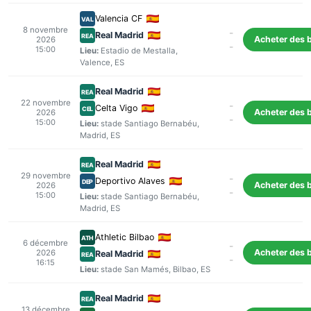
Valencia CF
VAL
8 novembre
-
Real Madrid
REA
Acheter des b
2026
-
15:00
Lieu:
Estadio de Mestalla
,
Valence
, ES
Real Madrid
REA
22 novembre
-
Celta Vigo
CEL
Acheter des b
2026
-
15:00
Lieu:
stade Santiago Bernabéu
,
Madrid
, ES
Real Madrid
REA
29 novembre
-
Deportivo Alaves
DEP
Acheter des b
2026
-
15:00
Lieu:
stade Santiago Bernabéu
,
Madrid
, ES
Athletic Bilbao
ATH
6 décembre
-
Acheter des b
2026
Real Madrid
REA
-
16:15
Lieu:
stade San Mamés
,
Bilbao
, ES
Real Madrid
REA
13 décembre