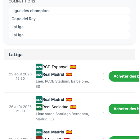
COMPÉTITIONS
Ligue des champions
Copa del Rey
LaLiga
LaLiga
LaLiga
RCD Espanyol
RCD
-
22 août 2026
Real Madrid
REA
Acheter des b
15:30
-
Lieu:
RCDE Stadium
,
Barcelone
,
ES
Real Madrid
REA
-
26 août 2026
Real Sociedad
REA
Acheter des b
21:00
-
Lieu:
stade Santiago Bernabéu
,
Madrid
, ES
Real Madrid
REA
-