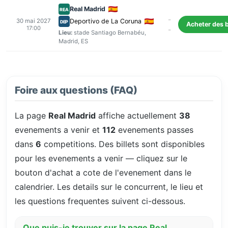
Real Madrid
REA
-
30 mai 2027
Deportivo de La Coruna
DEP
Acheter des b
17:00
-
Lieu:
stade Santiago Bernabéu
,
Madrid
, ES
Foire aux questions (FAQ)
La page
Real Madrid
affiche actuellement
38
evenements a venir et
112
evenements passes
dans
6
competitions. Des billets sont disponibles
pour les evenements a venir — cliquez sur le
bouton d'achat a cote de l'evenement dans le
calendrier. Les details sur le concurrent, le lieu et
les questions frequentes suivent ci-dessous.
Que puis-je trouver sur la page Real