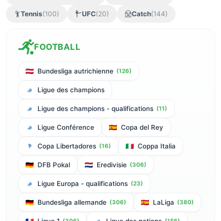
Tennis
(100)
UFC
(20)
Catch
(144)
FOOTBALL
Bundesliga autrichienne
(126)
Ligue des champions
Ligue des champions - qualifications
(11)
Ligue Conférence
Copa del Rey
Copa Libertadores
Coppa Italia
(16)
DFB Pokal
Eredivisie
(306)
Ligue Europa - qualifications
(23)
Bundesliga allemande
LaLiga
(306)
(380)
(306)
(156)