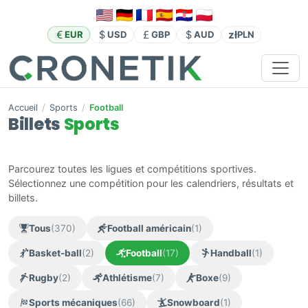
zł
EUR
USD
GBP
AUD
PLN
Accueil
/
Sports
/
Football
Billets
Sports
Parcourez toutes les ligues et compétitions sportives.
Sélectionnez une compétition pour les calendriers, résultats et
billets.
Tous
(370)
Football américain
(1)
Basket-ball
(2)
Football
(17)
Handball
(1)
Rugby
(2)
Athlétisme
(7)
Boxe
(9)
Sports mécaniques
(66)
Snowboard
(1)