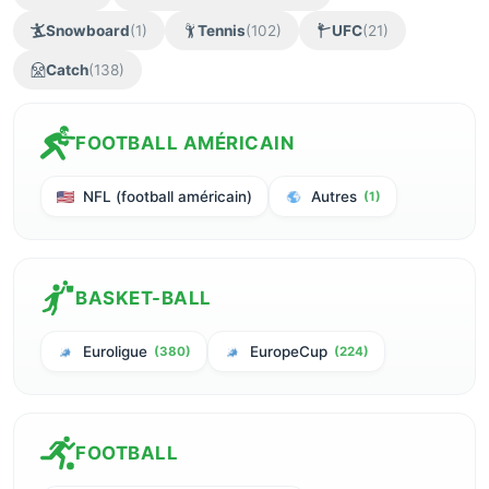
Snowboard
(1)
Tennis
(102)
UFC
(21)
Catch
(138)
FOOTBALL AMÉRICAIN
NFL (football américain)
Autres
(1)
BASKET-BALL
Euroligue
EuropeCup
(380)
(224)
FOOTBALL