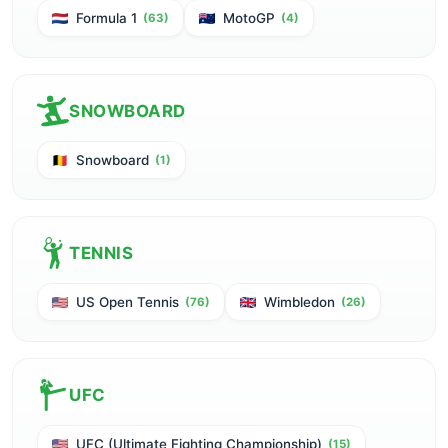
Formula 1
MotoGP
(63)
(4)
SNOWBOARD
Snowboard
(1)
TENNIS
US Open Tennis
Wimbledon
(76)
(26)
UFC
UFC (Ultimate Fighting Championship)
(15)