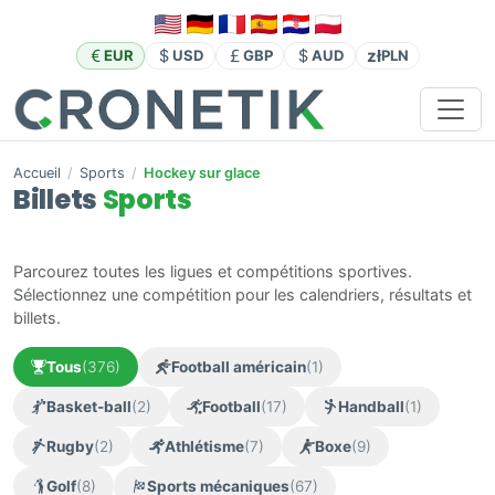
zł
EUR
USD
GBP
AUD
PLN
Accueil
/
Sports
/
Hockey sur glace
Billets
Sports
Parcourez toutes les ligues et compétitions sportives.
Sélectionnez une compétition pour les calendriers, résultats et
billets.
Tous
(376)
Football américain
(1)
Basket-ball
(2)
Football
(17)
Handball
(1)
Rugby
(2)
Athlétisme
(7)
Boxe
(9)
Golf
(8)
Sports mécaniques
(67)