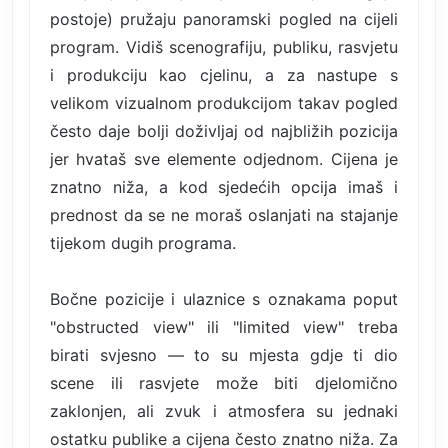
postoje) pružaju panoramski pogled na cijeli
program. Vidiš scenografiju, publiku, rasvjetu
i produkciju kao cjelinu, a za nastupe s
velikom vizualnom produkcijom takav pogled
često daje bolji doživljaj od najbližih pozicija
jer hvataš sve elemente odjednom. Cijena je
znatno niža, a kod sjedećih opcija imaš i
prednost da se ne moraš oslanjati na stajanje
tijekom dugih programa.
Bočne pozicije i ulaznice s oznakama poput
"obstructed view" ili "limited view" treba
birati svjesno — to su mjesta gdje ti dio
scene ili rasvjete može biti djelomično
zaklonjen, ali zvuk i atmosfera su jednaki
ostatku publike a cijena često znatno niža. Za