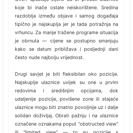
koje bi inače ostale neiskorištene. Sredina
razdoblja između objave i samog događaja
tipično je najskuplja jer je tada potražnja na
vrhuncu. Za manje tražene programe situacija
je obrnuta — cijene se postupno smanjuju
kako se datum približava i posljednji dani
često nude najbolju vrijednost.
Drugi savjet je biti fleksibilan oko pozicije.
Najskuplje ulaznice uvijek su one u prvim
redovima i središnjim opcijama, dok
udaljenije pozicije, povišene zone ili stajaće
ulaznice mogu biti znatno povoljnije uz i dalje
solidan doživljaj. Obrati pažnju i na ulaznice
označene oznakama poput "obstructed view"
ili "limited view" — to su pozicije s