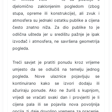
djelomično zaklonjenim pogledom (zbog
stupa, opreme ili konstrukcije), ali zvuk i
atmosfera su jednaki ostatku publike a cijena
često znatno niža. Za dio publike to je
odlična ušteda jer u središtu pažnje je ipak
izvođač i atmosfera, ne savršena geometrija
pogleda.
Treći savjet je pratiti ponudu kroz vrijeme
umjesto da se odlučiš na temelju jednog
pogleda. Nove ulaznice pojavljuju se
kontinuirano kako se izvori dodaju ili
ažuriraju ponude. Ako ne žuriš s kupnjom,
vrijedi se vraćati svaki dan i provjeriti je li
cijena pala ili se pojavila nova povoljnija
opcija. ti daje dovoljno vremena za pracenje,