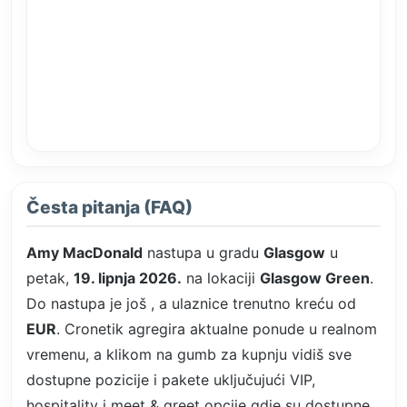
Česta pitanja (FAQ)
Amy MacDonald
nastupa u gradu
Glasgow
u
petak,
19. lipnja 2026.
na lokaciji
Glasgow Green
.
Do nastupa je još
, a ulaznice trenutno kreću od
EUR
. Cronetik agregira aktualne ponude u realnom
vremenu, a klikom na gumb za kupnju vidiš sve
dostupne pozicije i pakete uključujući VIP,
hospitality i meet & greet opcije gdje su dostupne.