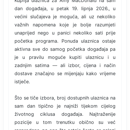
Kupnja ulaznica za Amy MacDonald na sam
dan događaja, u petak 19. lipnja 2026., u
većini slučajeva je moguća, ali uz nekoliko
važnih napomena koje je bolje razumjeti
unaprijed nego u panici nekoliko sati prije
početka programa. Ponuda ulaznica ostaje
aktivna sve do samog početka događaja pa
je u pravilu moguće kupiti ulaznicu i u
zadnjim satima — ali izbor, cijena i način
dostave značajno se mijenjaju kako vrijeme
istječe.
Što se tiče izbora, broj dostupnih ulaznica na
sam dan tipično je najniži tijekom cijelog
životnog ciklusa događaja. Najtraženije
pozicije u tom trenutku obično su već