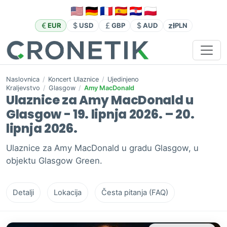
zł
EUR
USD
GBP
AUD
PLN
Naslovnica
/
Koncert Ulaznice
/
Ujedinjeno
Kraljevstvo
/
Glasgow
/
Amy MacDonald
Ulaznice za Amy MacDonald u
Glasgow - 19. lipnja 2026. – 20.
lipnja 2026.
Ulaznice za Amy MacDonald u gradu Glasgow, u
objektu Glasgow Green.
Detalji
Lokacija
Česta pitanja (FAQ)