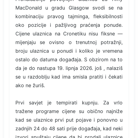
MacDonald u gradu Glasgow svodi se na
kombinaciju pravog tajminga, fleksibilnosti
oko pozicije i pažljivog praćenja ponude.
Cijene ulaznica na Cronetiku nisu fiksne —
mijenjaju se ovisno o trenutnoj potražnji,
broju ulaznica u ponudi i koliko je vremena
ostalo do datuma događaja. S obzirom na to
da je do nastupa 19. lipnja 2026. još , nalaziš
se u razdoblju kad ima smisla pratiti i čekati
ako ne žuriš.
Prvi savjet je tempirati kupnju. Za vrlo
tražene programe cijene su obično najniže
kad se ulaznice prvi put pojave i ponovno u
zadnjih 24 do 48 sati prije događaja, kad neki
izvori spuštaju cijene da bi prodali ulaznice