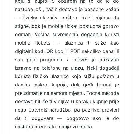
koju si kupio. S obzirom na to da je do
nastupa još , način dostave je posebno važan
— fizička ulaznica poštom traži vrijeme da
stigne, dok je mobile ticket dostupna gotovo
odmah. Većina suvremenih događaja koristi
mobile tickets — ulaznica ti stiže kao
digitalni kod, QR kod ili PDF nekoliko dana ili
sati prije programa, a možeš je pokazati
izravno na telefonu na ulazu. Neki događaji
koriste fizičke ulaznice koje stižu poštom u
danima nakon kupnje, dok rjeđi format je
preuzimanje na samom mjestu. Točna metoda
dostave bit će ti vidljiva u koraku kupnje prije
nego potvrdiš narudžbu, pa pažljivo provjeri
da ti odgovara — pogotovo ako je do
nastupa preostalo manje vremena.