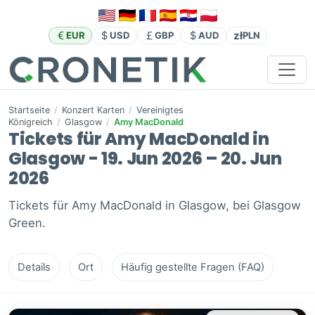
zł
EUR
USD
GBP
AUD
PLN
Startseite
/
Konzert Karten
/
Vereinigtes
Königreich
/
Glasgow
/
Amy MacDonald
Tickets für Amy MacDonald in
Glasgow - 19. Jun 2026 – 20. Jun
2026
Tickets für Amy MacDonald in Glasgow, bei Glasgow
Green.
Details
Ort
Häufig gestellte Fragen (FAQ)