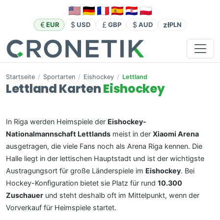
zł
EUR
USD
GBP
AUD
PLN
Startseite
/
Sportarten
/
Eishockey
/
Lettland
Lettland Karten
Eishockey
In Riga werden Heimspiele der
Eishockey-
Nationalmannschaft Lettlands
meist in der
Xiaomi Arena
ausgetragen, die viele Fans noch als Arena Riga kennen. Die
Halle liegt in der lettischen Hauptstadt und ist der wichtigste
Austragungsort für große Länderspiele im
Eishockey
. Bei
Hockey-Konfiguration bietet sie Platz für rund
10.300
Zuschauer
und steht deshalb oft im Mittelpunkt, wenn der
Vorverkauf für Heimspiele startet.