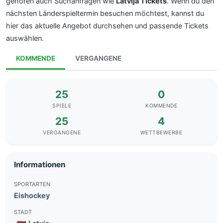
gehören auch Suchanfragen wie
Latvija Tickets
. Wenn du den
nächsten Länderspieltermin besuchen möchtest, kannst du
hier das aktuelle Angebot durchsehen und passende Tickets
auswählen.
KOMMENDE
VERGANGENE
25
0
SPIELE
KOMMENDE
25
4
VERGANGENE
WETTBEWERBE
Informationen
SPORTARTEN
Eishockey
STADT