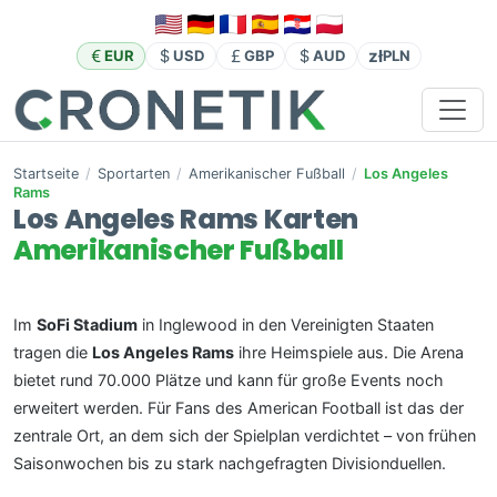
zł
EUR
USD
GBP
AUD
PLN
Startseite
/
Sportarten
/
Amerikanischer Fußball
/
Los Angeles
Rams
Los Angeles Rams Karten
Amerikanischer Fußball
Im
SoFi Stadium
in Inglewood in den Vereinigten Staaten
tragen die
Los Angeles Rams
ihre Heimspiele aus. Die Arena
bietet rund 70.000 Plätze und kann für große Events noch
erweitert werden. Für Fans des American Football ist das der
zentrale Ort, an dem sich der Spielplan verdichtet – von frühen
Saisonwochen bis zu stark nachgefragten Divisionduellen.