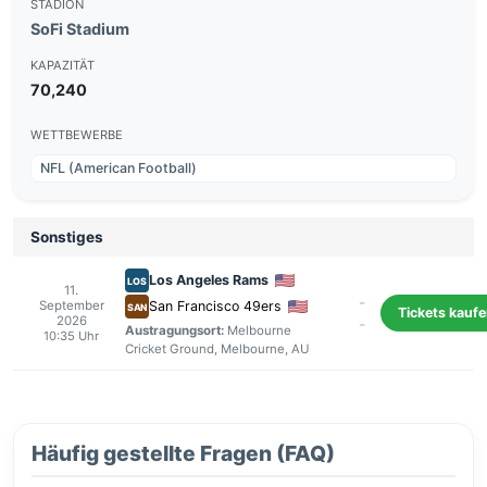
STADION
SoFi Stadium
KAPAZITÄT
70,240
WETTBEWERBE
NFL (American Football)
Sonstiges
Los Angeles Rams
LOS
11.
-
September
San Francisco 49ers
SAN
Tickets kauf
2026
-
Austragungsort:
Melbourne
10:35 Uhr
Cricket Ground
,
Melbourne
, AU
Häufig gestellte Fragen (FAQ)