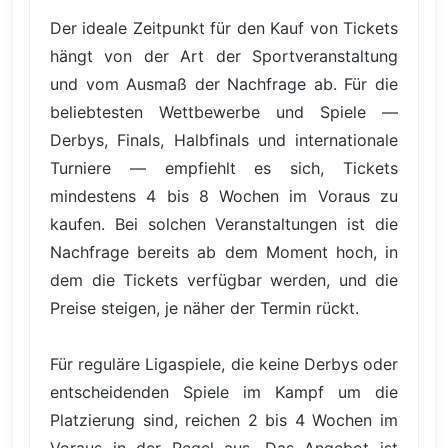
Der ideale Zeitpunkt für den Kauf von Tickets
hängt von der Art der Sportveranstaltung
und vom Ausmaß der Nachfrage ab. Für die
beliebtesten Wettbewerbe und Spiele —
Derbys, Finals, Halbfinals und internationale
Turniere — empfiehlt es sich, Tickets
mindestens 4 bis 8 Wochen im Voraus zu
kaufen. Bei solchen Veranstaltungen ist die
Nachfrage bereits ab dem Moment hoch, in
dem die Tickets verfügbar werden, und die
Preise steigen, je näher der Termin rückt.
Für reguläre Ligaspiele, die keine Derbys oder
entscheidenden Spiele im Kampf um die
Platzierung sind, reichen 2 bis 4 Wochen im