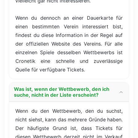
vielleicht gar nicht interessieren.
Wenn du dennoch an einer Dauerkarte für
einen bestimmten Verein interessiert bist,
findest du diese Information in der Regel auf
der offiziellen Website des Vereins. Für alle
einzelnen Spiele desselben Wettbewerbs ist
Cronetik eine schnelle und zuverlässige
Quelle für verfügbare Tickets.
Was ist, wenn der Wettbewerb, den ich
suche, nicht in der Liste erscheint?
Wenn du den Wettbewerb, den du suchst,
nicht siehst, kann das mehrere Gründe haben.
Der häufigste Grund ist, dass Tickets für
diesen Wettbewerb derzeit nicht im Verkauf