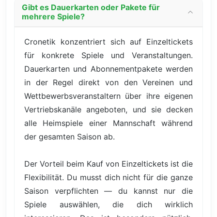
Gibt es Dauerkarten oder Pakete für
mehrere Spiele?
Cronetik konzentriert sich auf Einzeltickets
für konkrete Spiele und Veranstaltungen.
Dauerkarten und Abonnementpakete werden
in der Regel direkt von den Vereinen und
Wettbewerbsveranstaltern über ihre eigenen
Vertriebskanäle angeboten, und sie decken
alle Heimspiele einer Mannschaft während
der gesamten Saison ab.
Der Vorteil beim Kauf von Einzeltickets ist die
Flexibilität. Du musst dich nicht für die ganze
Saison verpflichten — du kannst nur die
Spiele auswählen, die dich wirklich