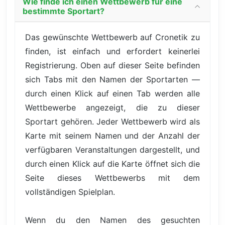
Wie finde ich einen Wettbewerb für eine
bestimmte Sportart?
Das gewünschte Wettbewerb auf Cronetik zu
finden, ist einfach und erfordert keinerlei
Registrierung. Oben auf dieser Seite befinden
sich Tabs mit den Namen der Sportarten —
durch einen Klick auf einen Tab werden alle
Wettbewerbe angezeigt, die zu dieser
Sportart gehören. Jeder Wettbewerb wird als
Karte mit seinem Namen und der Anzahl der
verfügbaren Veranstaltungen dargestellt, und
durch einen Klick auf die Karte öffnet sich die
Seite dieses Wettbewerbs mit dem
vollständigen Spielplan.
Wenn du den Namen des gesuchten