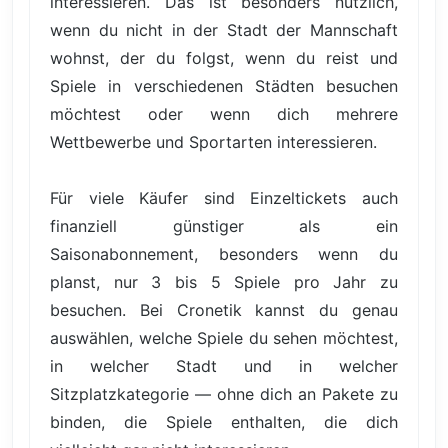
interessieren. Das ist besonders nützlich,
wenn du nicht in der Stadt der Mannschaft
wohnst, der du folgst, wenn du reist und
Spiele in verschiedenen Städten besuchen
möchtest oder wenn dich mehrere
Wettbewerbe und Sportarten interessieren.
Für viele Käufer sind Einzeltickets auch
finanziell günstiger als ein
Saisonabonnement, besonders wenn du
planst, nur 3 bis 5 Spiele pro Jahr zu
besuchen. Bei Cronetik kannst du genau
auswählen, welche Spiele du sehen möchtest,
in welcher Stadt und in welcher
Sitzplatzkategorie — ohne dich an Pakete zu
binden, die Spiele enthalten, die dich