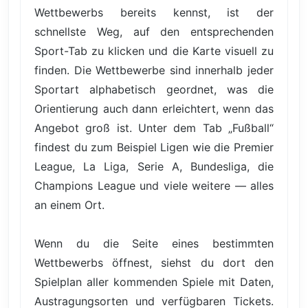
Wettbewerbs bereits kennst, ist der
schnellste Weg, auf den entsprechenden
Sport-Tab zu klicken und die Karte visuell zu
finden. Die Wettbewerbe sind innerhalb jeder
Sportart alphabetisch geordnet, was die
Orientierung auch dann erleichtert, wenn das
Angebot groß ist. Unter dem Tab „Fußball“
findest du zum Beispiel Ligen wie die Premier
League, La Liga, Serie A, Bundesliga, die
Champions League und viele weitere — alles
an einem Ort.
Wenn du die Seite eines bestimmten
Wettbewerbs öffnest, siehst du dort den
Spielplan aller kommenden Spiele mit Daten,
Austragungsorten und verfügbaren Tickets.