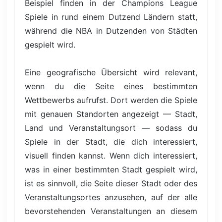
Beispiel finden in der Champions League
Spiele in rund einem Dutzend Ländern statt,
während die NBA in Dutzenden von Städten
gespielt wird.
Eine geografische Übersicht wird relevant,
wenn du die Seite eines bestimmten
Wettbewerbs aufrufst. Dort werden die Spiele
mit genauen Standorten angezeigt — Stadt,
Land und Veranstaltungsort — sodass du
Spiele in der Stadt, die dich interessiert,
visuell finden kannst. Wenn dich interessiert,
was in einer bestimmten Stadt gespielt wird,
ist es sinnvoll, die Seite dieser Stadt oder des
Veranstaltungsortes anzusehen, auf der alle
bevorstehenden Veranstaltungen an diesem