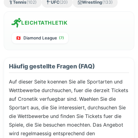
Tennis
(102)
UFC
(20)
Wrestling
(133)
LEICHTATHLETIK
Diamond League
(7)
Häufig gestellte Fragen (FAQ)
Auf dieser Seite koennen Sie alle Sportarten und
Wettbewerbe durchsuchen, fuer die derzeit Tickets
auf Cronetik verfuegbar sind. Waehlen Sie die
Sportart aus, die Sie interessiert, durchsuchen Sie
die Wettbewerbe und finden Sie Tickets fuer die
Spiele, die Sie besuchen moechten. Das Angebot
wird regelmaessig entsprechend den