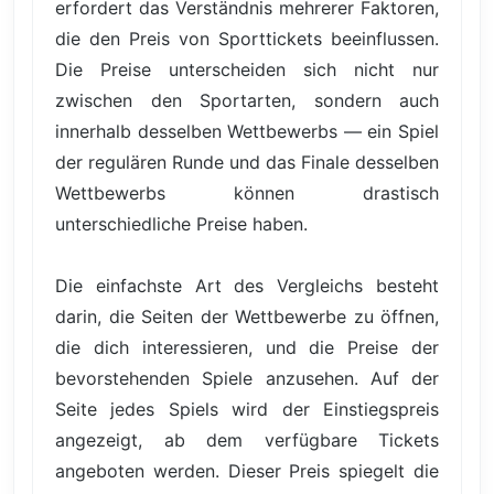
erfordert das Verständnis mehrerer Faktoren,
die den Preis von Sporttickets beeinflussen.
Die Preise unterscheiden sich nicht nur
zwischen den Sportarten, sondern auch
innerhalb desselben Wettbewerbs — ein Spiel
der regulären Runde und das Finale desselben
Wettbewerbs können drastisch
unterschiedliche Preise haben.
Die einfachste Art des Vergleichs besteht
darin, die Seiten der Wettbewerbe zu öffnen,
die dich interessieren, und die Preise der
bevorstehenden Spiele anzusehen. Auf der
Seite jedes Spiels wird der Einstiegspreis
angezeigt, ab dem verfügbare Tickets
angeboten werden. Dieser Preis spiegelt die