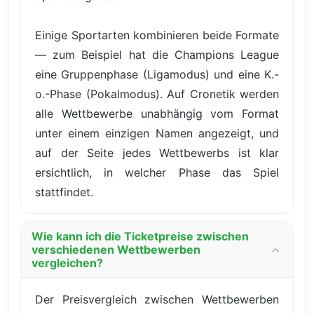
Einige Sportarten kombinieren beide Formate
— zum Beispiel hat die Champions League
eine Gruppenphase (Ligamodus) und eine K.-
o.-Phase (Pokalmodus). Auf Cronetik werden
alle Wettbewerbe unabhängig vom Format
unter einem einzigen Namen angezeigt, und
auf der Seite jedes Wettbewerbs ist klar
ersichtlich, in welcher Phase das Spiel
stattfindet.
Wie kann ich die Ticketpreise zwischen
verschiedenen Wettbewerben
vergleichen?
Der Preisvergleich zwischen Wettbewerben