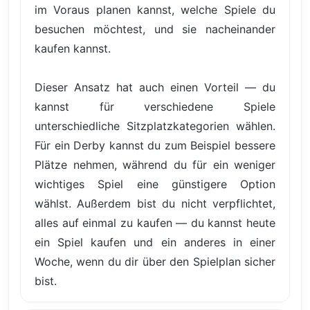
im Voraus planen kannst, welche Spiele du
besuchen möchtest, und sie nacheinander
kaufen kannst.
Dieser Ansatz hat auch einen Vorteil — du
kannst für verschiedene Spiele
unterschiedliche Sitzplatzkategorien wählen.
Für ein Derby kannst du zum Beispiel bessere
Plätze nehmen, während du für ein weniger
wichtiges Spiel eine günstigere Option
wählst. Außerdem bist du nicht verpflichtet,
alles auf einmal zu kaufen — du kannst heute
ein Spiel kaufen und ein anderes in einer
Woche, wenn du dir über den Spielplan sicher
bist.