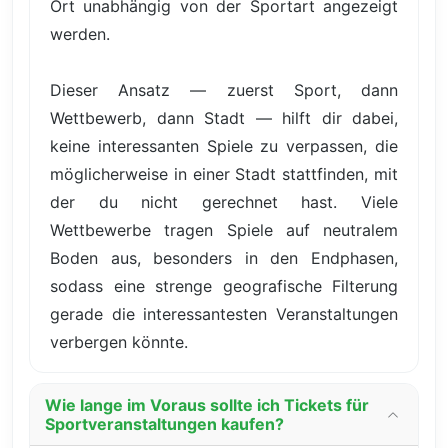
Ort unabhängig von der Sportart angezeigt
werden.
Dieser Ansatz — zuerst Sport, dann
Wettbewerb, dann Stadt — hilft dir dabei,
keine interessanten Spiele zu verpassen, die
möglicherweise in einer Stadt stattfinden, mit
der du nicht gerechnet hast. Viele
Wettbewerbe tragen Spiele auf neutralem
Boden aus, besonders in den Endphasen,
sodass eine strenge geografische Filterung
gerade die interessantesten Veranstaltungen
verbergen könnte.
Wie lange im Voraus sollte ich Tickets für
Sportveranstaltungen kaufen?