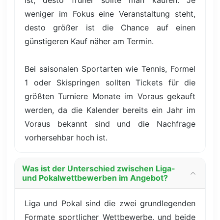
ist, desto früher sollte man kaufen. Je
weniger im Fokus eine Veranstaltung steht,
desto größer ist die Chance auf einen
günstigeren Kauf näher am Termin.
Bei saisonalen Sportarten wie Tennis, Formel
1 oder Skispringen sollten Tickets für die
größten Turniere Monate im Voraus gekauft
werden, da die Kalender bereits ein Jahr im
Voraus bekannt sind und die Nachfrage
vorhersehbar hoch ist.
Was ist der Unterschied zwischen Liga-
und Pokalwettbewerben im Angebot?
Liga und Pokal sind die zwei grundlegenden
Formate sportlicher Wettbewerbe, und beide