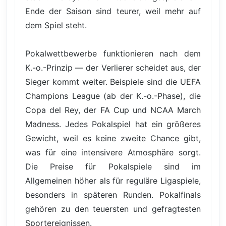
Ende der Saison sind teurer, weil mehr auf
dem Spiel steht.
Pokalwettbewerbe funktionieren nach dem
K.-o.-Prinzip — der Verlierer scheidet aus, der
Sieger kommt weiter. Beispiele sind die UEFA
Champions League (ab der K.-o.-Phase), die
Copa del Rey, der FA Cup und NCAA March
Madness. Jedes Pokalspiel hat ein größeres
Gewicht, weil es keine zweite Chance gibt,
was für eine intensivere Atmosphäre sorgt.
Die Preise für Pokalspiele sind im
Allgemeinen höher als für reguläre Ligaspiele,
besonders in späteren Runden. Pokalfinals
gehören zu den teuersten und gefragtesten
Sportereignissen.