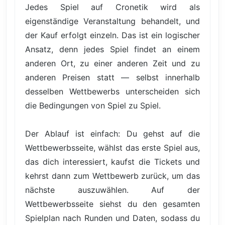
Jedes Spiel auf Cronetik wird als
eigenständige Veranstaltung behandelt, und
der Kauf erfolgt einzeln. Das ist ein logischer
Ansatz, denn jedes Spiel findet an einem
anderen Ort, zu einer anderen Zeit und zu
anderen Preisen statt — selbst innerhalb
desselben Wettbewerbs unterscheiden sich
die Bedingungen von Spiel zu Spiel.
Der Ablauf ist einfach: Du gehst auf die
Wettbewerbsseite, wählst das erste Spiel aus,
das dich interessiert, kaufst die Tickets und
kehrst dann zum Wettbewerb zurück, um das
nächste auszuwählen. Auf der
Wettbewerbsseite siehst du den gesamten
Spielplan nach Runden und Daten, sodass du