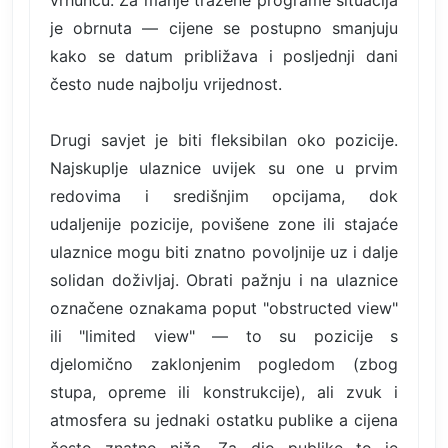
vrhuncu. Za manje tražene programe situacija
je obrnuta — cijene se postupno smanjuju
kako se datum približava i posljednji dani
često nude najbolju vrijednost.
Drugi savjet je biti fleksibilan oko pozicije.
Najskuplje ulaznice uvijek su one u prvim
redovima i središnjim opcijama, dok
udaljenije pozicije, povišene zone ili stajaće
ulaznice mogu biti znatno povoljnije uz i dalje
solidan doživljaj. Obrati pažnju i na ulaznice
označene oznakama poput "obstructed view"
ili "limited view" — to su pozicije s
djelomično zaklonjenim pogledom (zbog
stupa, opreme ili konstrukcije), ali zvuk i
atmosfera su jednaki ostatku publike a cijena