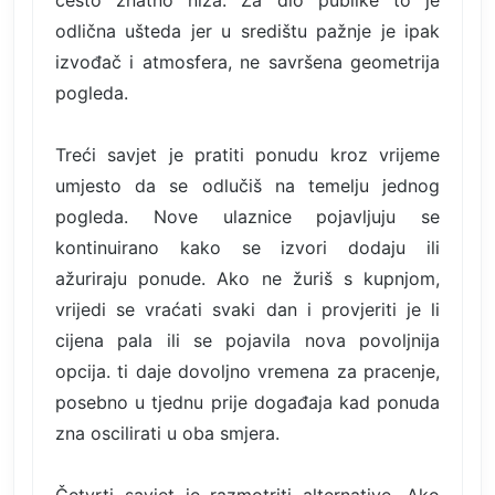
često znatno niža. Za dio publike to je
odlična ušteda jer u središtu pažnje je ipak
izvođač i atmosfera, ne savršena geometrija
pogleda.
Treći savjet je pratiti ponudu kroz vrijeme
umjesto da se odlučiš na temelju jednog
pogleda. Nove ulaznice pojavljuju se
kontinuirano kako se izvori dodaju ili
ažuriraju ponude. Ako ne žuriš s kupnjom,
vrijedi se vraćati svaki dan i provjeriti je li
cijena pala ili se pojavila nova povoljnija
opcija. ti daje dovoljno vremena za pracenje,
posebno u tjednu prije događaja kad ponuda
zna oscilirati u oba smjera.