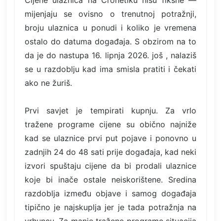
Cijene ulaznica na Cronetiku nisu fiksne —
mijenjaju se ovisno o trenutnoj potražnji,
broju ulaznica u ponudi i koliko je vremena
ostalo do datuma događaja. S obzirom na to
da je do nastupa 16. lipnja 2026. još , nalaziš
se u razdoblju kad ima smisla pratiti i čekati
ako ne žuriš.
Prvi savjet je tempirati kupnju. Za vrlo
tražene programe cijene su obično najniže
kad se ulaznice prvi put pojave i ponovno u
zadnjih 24 do 48 sati prije događaja, kad neki
izvori spuštaju cijene da bi prodali ulaznice
koje bi inače ostale neiskorištene. Sredina
razdoblja između objave i samog događaja
tipično je najskuplja jer je tada potražnja na