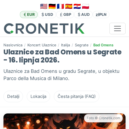
zł
EUR
USD
GBP
AUD
PLN
Naslovnica
/
Koncert Ulaznice
/
Italija
/
Segrate
/
Bad Omens
Ulaznice za Bad Omens u Segrate
- 16. lipnja 2026.
Ulaznice za Bad Omens u gradu Segrate, u objektu
Parco della Musica di Milano.
Detalji
Lokacija
Česta pitanja (FAQ)
Foto © Cronetik.com