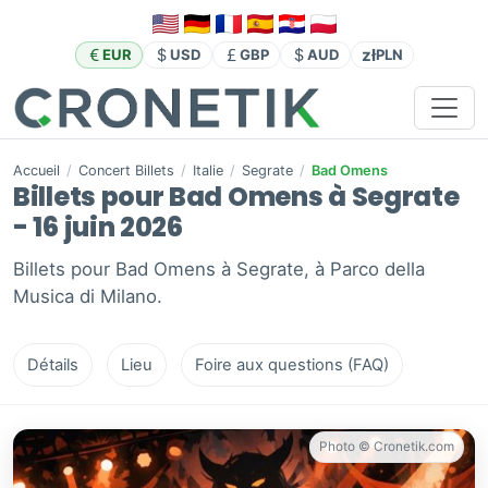
zł
EUR
USD
GBP
AUD
PLN
Accueil
/
Concert Billets
/
Italie
/
Segrate
/
Bad Omens
Billets pour Bad Omens à Segrate
- 16 juin 2026
Billets pour Bad Omens à Segrate, à Parco della
Musica di Milano.
Détails
Lieu
Foire aux questions (FAQ)
Photo © Cronetik.com