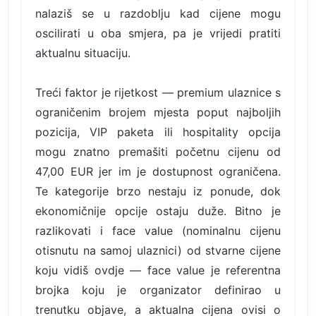
nalaziš se u razdoblju kad cijene mogu
oscilirati u oba smjera, pa je vrijedi pratiti
aktualnu situaciju.
Treći faktor je rijetkost — premium ulaznice s
ograničenim brojem mjesta poput najboljih
pozicija, VIP paketa ili hospitality opcija
mogu znatno premašiti početnu cijenu od
47,00 EUR jer im je dostupnost ograničena.
Te kategorije brzo nestaju iz ponude, dok
ekonomičnije opcije ostaju duže. Bitno je
razlikovati i face value (nominalnu cijenu
otisnutu na samoj ulaznici) od stvarne cijene
koju vidiš ovdje — face value je referentna
brojka koju je organizator definirao u
trenutku objave, a aktualna cijena ovisi o