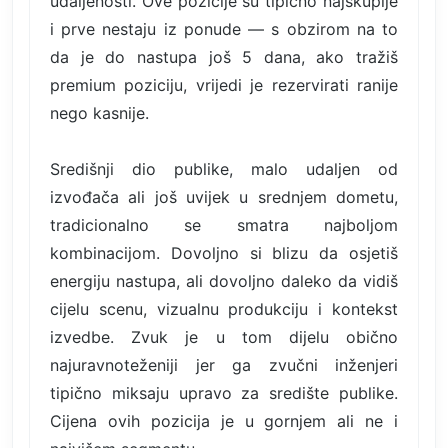
udaljenosti. Ove pozicije su tipično najskuplje
i prve nestaju iz ponude — s obzirom na to
da je do nastupa još 5 dana, ako tražiš
premium poziciju, vrijedi je rezervirati ranije
nego kasnije.
Središnji dio publike, malo udaljen od
izvođača ali još uvijek u srednjem dometu,
tradicionalno se smatra najboljom
kombinacijom. Dovoljno si blizu da osjetiš
energiju nastupa, ali dovoljno daleko da vidiš
cijelu scenu, vizualnu produkciju i kontekst
izvedbe. Zvuk je u tom dijelu obično
najuravnoteženiji jer ga zvučni inženjeri
tipično miksaju upravo za središte publike.
Cijena ovih pozicija je u gornjem ali ne i