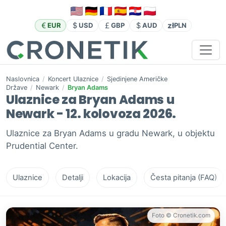
zł
EUR
USD
GBP
AUD
PLN
Naslovnica
/
Koncert Ulaznice
/
Sjedinjene Američke
Države
/
Newark
/
Bryan Adams
Ulaznice za Bryan Adams u
Newark - 12. kolovoza 2026.
Ulaznice za Bryan Adams u gradu Newark, u objektu
Prudential Center.
Ulaznice
Detalji
Lokacija
Česta pitanja (FAQ)
Foto © Cronetik.com