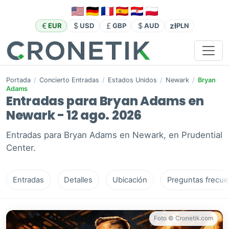
zł
EUR
USD
GBP
AUD
PLN
Portada
/
Concierto Entradas
/
Estados Unidos
/
Newark
/
Bryan
Adams
Entradas para Bryan Adams en
Newark - 12 ago. 2026
Entradas para Bryan Adams en Newark, en Prudential
Center.
Entradas
Detalles
Ubicación
Preguntas frecue
Foto © Cronetik.com