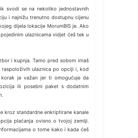
ik svodi se na nekoliko jednostavnih
iju i najnižu trenutno dostupnu cijenu
kojeg dijela lokacije MorumBIS je. Ako
 o pojedinim ulaznicama vidjet ćeš tek u
izbor i kupnja. Tamo pred sobom imaš
 raspoloživih ulaznica po opciji i, kod
 korak je važan jer ti omogućuje da
ozicija ili posebni paket s dodatnim
m.
de kroz standardne enkriptirane kanale
pcija plaćanja ovisno o tvojoj zemlji.
informacijama o tome kako i kada ćeš