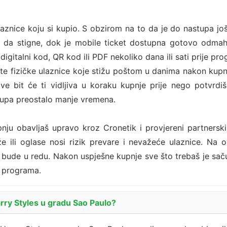
ulaznice koju si kupio. S obzirom na to da je do nastupa j
me da stigne, dok je mobile ticket dostupna gotovo odmah
 digitalni kod, QR kod ili PDF nekoliko dana ili sati prije p
ste fizičke ulaznice koje stižu poštom u danima nakon kupn
bit će ti vidljiva u koraku kupnje prije nego potvrdiš 
upa preostalo manje vremena.
nju obavljaš upravo kroz Cronetik i provjereni partnersk
e ili oglase nosi rizik prevare i nevažeće ulaznice. Na 
bude u redu. Nakon uspješne kupnje sve što trebaš je sačuva
a programa.
arry Styles u gradu Sao Paulo?