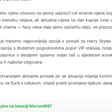
alnu cijenu otisnutu na samoj ulaznici) od stvarne cijene koj
u trenutku objave, ali aktualna cijena na dan kupnje ovisi o
ti znatna — face value daje samo općenitu ideju, ne preciza
je trenutno najpovoljnija opcija u ponudi za Harry Style
u opciju s dodatnim pogodnostima poput VIP statusa, hospit
ulaznice s detaljnim opisima vidjet ćeš u sljedećem kor
 ti najbolje odgovara.
 otvaranjem aktualne ponude jer se situacija mijenja kontin
Ako ne žuriš s odlukom, vrijedi pratiti promjene tijekom dana 
tyles na lokaciji MorumBIS?