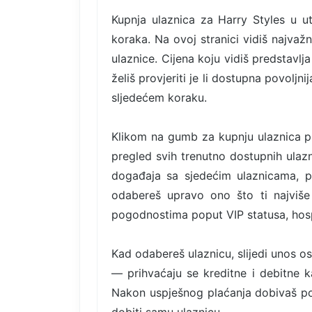
Kupnja ulaznica za Harry Styles u ut
koraka. Na ovoj stranici vidiš najvaž
ulaznice. Cijena koju vidiš predstavl
želiš provjeriti je li dostupna povoljn
sljedećem koraku.
Klikom na gumb za kupnju ulaznica pr
pregled svih trenutno dostupnih ulazni
događaja sa sjedećim ulaznicama, p
odabereš upravo ono što ti najviše 
pogodnostima poput VIP statusa, hospi
Kad odabereš ulaznicu, slijedi unos o
— prihvaćaju se kreditne i debitne ka
Nakon uspješnog plaćanja dobivaš po