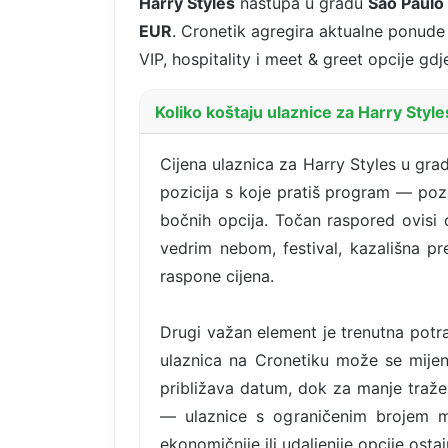
Harry Styles
nastupa u gradu
Sao Paulo
EUR
. Cronetik agregira aktualne ponude
VIP, hospitality i meet & greet opcije gd
Koliko koštaju ulaznice za Harry Styl
Cijena ulaznica za Harry Styles u grad
pozicija s koje pratiš program — pozic
bočnih opcija. Točan raspored ovisi 
vedrim nebom, festival, kazališna p
raspone cijena.
Drugi važan element je trenutna potra
ulaznica na Cronetiku može se mijen
približava datum, dok za manje traže
— ulaznice s ograničenim brojem mje
ekonomičnije ili udaljenije opcije osta