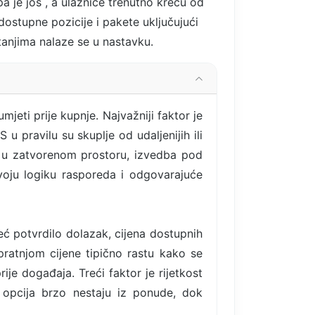
pa je još
, a ulaznice trenutno kreću od
ostupne pozicije i pakete uključujući
itanjima nalaze se u nastavku.
jeti prije kupnje. Najvažniji faktor je
u pravilu su skuplje od udaljenijih ili
am u zatvorenom prostoru, izvedba pod
voju logiku rasporeda i odgovarajuće
eć potvrdilo dolazak, cijena dostupnih
ratnjom cijene tipično rastu kako se
e događaja. Treći faktor je rijetkost
y opcija brzo nestaju iz ponude, dok