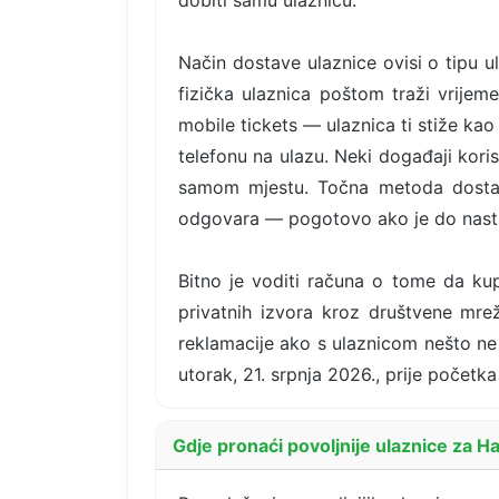
dobiti samu ulaznicu.
Način dostave ulaznice ovisi o tipu 
fizička ulaznica poštom traži vrije
mobile tickets — ulaznica ti stiže kao
telefonu na ulazu. Neki događaji kori
samom mjestu. Točna metoda dostave 
odgovara — pogotovo ako je do nast
Bitno je voditi računa o tome da kup
privatnih izvora kroz društvene mrež
reklamacije ako s ulaznicom nešto ne 
utorak, 21. srpnja 2026., prije početk
Gdje pronaći povoljnije ulaznice za H