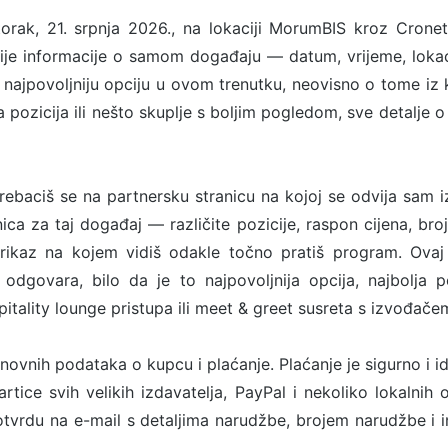
orak, 21. srpnja 2026., na lokaciji MorumBIS kroz Cronet
nije informacije o samom događaju — datum, vrijeme, lokac
ja najpovoljniju opciju u ovom trenutku, neovisno o tome iz 
ija pozicija ili nešto skuplje s boljim pogledom, sve detalje
ebaciš se na partnersku stranicu na kojoj se odvija sam 
ca za taj događaj — različite pozicije, raspon cijena, broj
rikaz na kojem vidiš odakle točno pratiš program. Ovaj
odgovara, bilo da je to najpovoljnija opcija, najbolja p
tality lounge pristupa ili meet & greet susreta s izvođače
snovnih podataka o kupcu i plaćanje. Plaćanje je sigurno i i
rtice svih velikih izdavatelja, PayPal i nekoliko lokalnih o
tvrdu na e-mail s detaljima narudžbe, brojem narudžbe i 