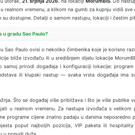
u utorak,
21. srpnja 2026.
na lokaciji
MorumBIS
. Do nastu
 u realnom vremenu, a klikom na gumb za kupnju vidiš sve d
je su dostupne. Detalji o samom nastupu, lokaciji i čestim p
es u gradu Sao Paulo?
u Sao Paulo ovisi o nekoliko čimbenika koje je korisno razum
ije bliže izvođaču ili u središnjem dijelu lokacije MorumBIS 
o samoj prirodi događaja i konfiguraciji lokacije: progr
redstava ili klupski nastup — svaka vrsta događaja ima s
žnja. Što se događaj više približava i što je više publike v
jati u realnom vremenu. Za nastupe izvođača s velikom p
ne programe cijene znatno padaju u danima neposredno prij
sta poput najboljih pozicija, VIP paketa ili hospitalit
ju u ponudi duže.