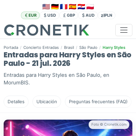
zł
EUR
USD
GBP
AUD
PLN
Portada
/
Concierto Entradas
/
Brasil
/
São Paulo
/
Harry Styles
Entradas para Harry Styles en São
Paulo - 21 jul. 2026
Entradas para Harry Styles en São Paulo, en
MorumBIS.
Detalles
Ubicación
Preguntas frecuentes (FAQ)
Foto © Cronetik.com