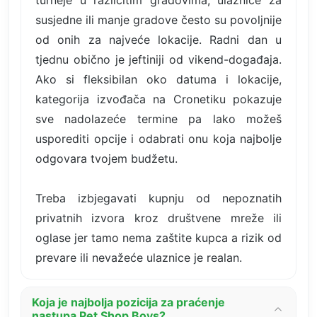
turneje u različitim gradovima, ulaznice za
susjedne ili manje gradove često su povoljnije
od onih za najveće lokacije. Radni dan u
tjednu obično je jeftiniji od vikend-događaja.
Ako si fleksibilan oko datuma i lokacije,
kategorija izvođača na Cronetiku pokazuje
sve nadolazeće termine pa lako možeš
usporediti opcije i odabrati onu koja najbolje
odgovara tvojem budžetu.
Treba izbjegavati kupnju od nepoznatih
privatnih izvora kroz društvene mreže ili
oglase jer tamo nema zaštite kupca a rizik od
prevare ili nevažeće ulaznice je realan.
Koja je najbolja pozicija za praćenje
nastupa Pet Shop Boys?