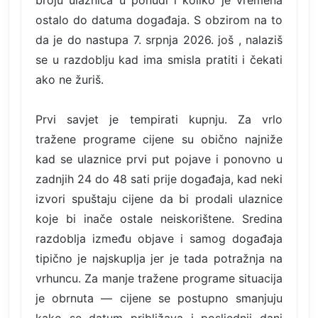
broju ulaznica u ponudi i koliko je vremena
ostalo do datuma događaja. S obzirom na to
da je do nastupa 7. srpnja 2026. još , nalaziš
se u razdoblju kad ima smisla pratiti i čekati
ako ne žuriš.
Prvi savjet je tempirati kupnju. Za vrlo
tražene programe cijene su obično najniže
kad se ulaznice prvi put pojave i ponovno u
zadnjih 24 do 48 sati prije događaja, kad neki
izvori spuštaju cijene da bi prodali ulaznice
koje bi inače ostale neiskorištene. Sredina
razdoblja između objave i samog događaja
tipično je najskuplja jer je tada potražnja na
vrhuncu. Za manje tražene programe situacija
je obrnuta — cijene se postupno smanjuju