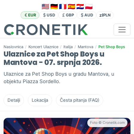
zł
EUR
USD
GBP
AUD
PLN
Naslovnica
/
Koncert Ulaznice
/
Italija
/
Mantova
/
Pet Shop Boys
Ulaznice za Pet Shop Boys u
Mantova - 07. srpnja 2026.
Ulaznice za Pet Shop Boys u gradu Mantova, u
objektu Piazza Sordello.
Detalji
Lokacija
Česta pitanja (FAQ)
Foto © Cronetik.com