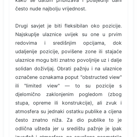
kako se datum približava i posljednji dani
često nude najbolju vrijednost.
Drugi savjet je biti fleksibilan oko pozicije.
Najskuplje ulaznice uvijek su one u prvim
redovima i središnjim opcijama, dok
udaljenije pozicije, povišene zone ili stajaće
ulaznice mogu biti znatno povoljnije uz i dalje
solidan doživljaj. Obrati pažnju i na ulaznice
označene oznakama poput "obstructed view"
ili "limited view" — to su pozicije s
djelomično zaklonjenim pogledom (zbog
stupa, opreme ili konstrukcije), ali zvuk i
atmosfera su jednaki ostatku publike a cijena
često znatno niža. Za dio publike to je
odlična ušteda jer u središtu pažnje je ipak