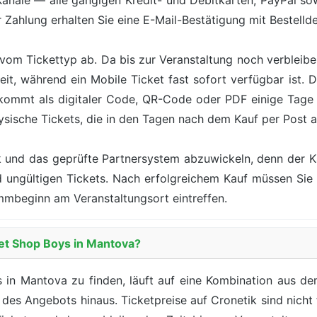
Kanäle — alle gängigen Kredit- und Debitkarten, PayPal s
Zahlung erhalten Sie eine E-Mail-Bestätigung mit Bestelldet
vom Tickettyp ab. Da bis zur Veranstaltung noch verbleiben
eit, während ein Mobile Ticket fast sofort verfügbar ist.
 kommt als digitaler Code, QR-Code oder PDF einige Tag
ysische Tickets, die in den Tagen nach dem Kauf per Post
ik und das geprüfte Partnersystem abzuwickeln, denn der 
nd ungültigen Tickets. Nach erfolgreichem Kauf müssen Si
ammbeginn am Veranstaltungsort eintreffen.
Pet Shop Boys in Mantova?
in Mantova zu finden, läuft auf eine Kombination aus dem 
es Angebots hinaus. Ticketpreise auf Cronetik sind nicht f