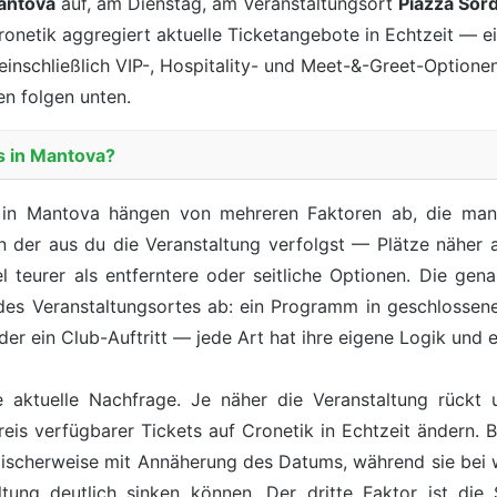
antova
auf, am Dienstag, am Veranstaltungsort
Piazza Sord
ronetik aggregiert aktuelle Ticketangebote in Echtzeit — ei
einschließlich VIP-, Hospitality- und Meet-&-Greet-Optionen,
n folgen unten.
s in Mantova?
 in Mantova hängen von mehreren Faktoren ab, die man
von der aus du die Veranstaltung verfolgst — Plätze näher 
l teurer als entferntere oder seitliche Optionen. Die ge
 des Veranstaltungsortes ab: ein Programm in geschlossen
 oder ein Club-Auftritt — jede Art hat ihre eigene Logik un
e aktuelle Nachfrage. Je näher die Veranstaltung rückt
reis verfügbarer Tickets auf Cronetik in Echtzeit ändern. B
ypischerweise mit Annäherung des Datums, während sie bei
tung deutlich sinken können. Der dritte Faktor ist die