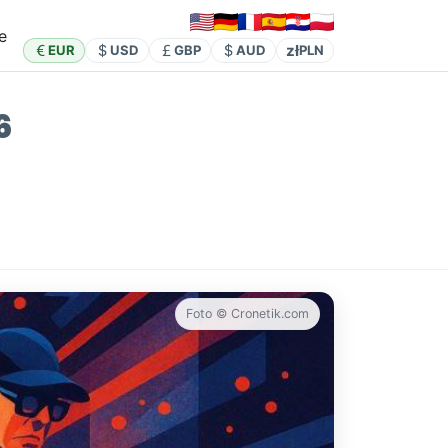
e
zł
EUR
USD
GBP
AUD
PLN
6
Foto © Cronetik.com