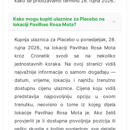
kako se približavamo terminu 28. rujna 2026..
Kako mogu kupiti ulaznice za Placebo na
lokaciji Pavilhao Rosa Mota?
Kupnja ulaznica za Placebo u ponedjeljak, 28.
rujna 2026., na lokaciji Pavilhao Rosa Mota
kroz Cronetik svodi se na nekoliko
jednostavnih koraka. Na ovoj stranici vidiš
najvažnije informacije o samom događaju —
datum, vrijeme, lokaciju i najnižu trenutno
dostupnu cijenu ulaznice. Cijena koju vidiš
predstavlja najpovoljniju opciju u ovom
trenutku, neovisno o tome iz kojeg dijela
lokacije Pavilhao Rosa Mota je. Ako želiš
provjeriti je li dostupna povoljnija pozicija ili
nešto skuplje s boljim pogledom, sve detalje