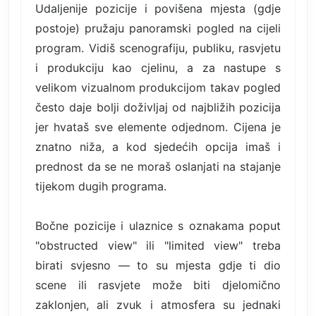
Udaljenije pozicije i povišena mjesta (gdje
postoje) pružaju panoramski pogled na cijeli
program. Vidiš scenografiju, publiku, rasvjetu
i produkciju kao cjelinu, a za nastupe s
velikom vizualnom produkcijom takav pogled
često daje bolji doživljaj od najbližih pozicija
jer hvataš sve elemente odjednom. Cijena je
znatno niža, a kod sjedećih opcija imaš i
prednost da se ne moraš oslanjati na stajanje
tijekom dugih programa.
Bočne pozicije i ulaznice s oznakama poput
"obstructed view" ili "limited view" treba
birati svjesno — to su mjesta gdje ti dio
scene ili rasvjete može biti djelomično
zaklonjen, ali zvuk i atmosfera su jednaki