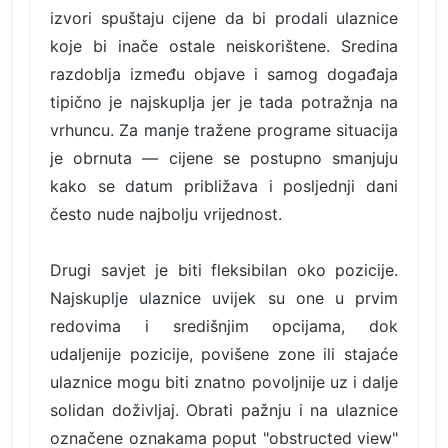
izvori spuštaju cijene da bi prodali ulaznice
koje bi inače ostale neiskorištene. Sredina
razdoblja između objave i samog događaja
tipično je najskuplja jer je tada potražnja na
vrhuncu. Za manje tražene programe situacija
je obrnuta — cijene se postupno smanjuju
kako se datum približava i posljednji dani
često nude najbolju vrijednost.
Drugi savjet je biti fleksibilan oko pozicije.
Najskuplje ulaznice uvijek su one u prvim
redovima i središnjim opcijama, dok
udaljenije pozicije, povišene zone ili stajaće
ulaznice mogu biti znatno povoljnije uz i dalje
solidan doživljaj. Obrati pažnju i na ulaznice
označene oznakama poput "obstructed view"