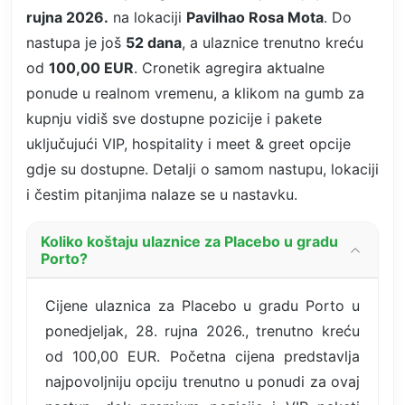
rujna 2026.
na lokaciji
Pavilhao Rosa Mota
. Do
nastupa je još
52 dana
, a ulaznice trenutno kreću
od
100,00 EUR
. Cronetik agregira aktualne
ponude u realnom vremenu, a klikom na gumb za
kupnju vidiš sve dostupne pozicije i pakete
uključujući VIP, hospitality i meet & greet opcije
gdje su dostupne. Detalji o samom nastupu, lokaciji
i čestim pitanjima nalaze se u nastavku.
Koliko koštaju ulaznice za Placebo u gradu
Porto?
Cijene ulaznica za Placebo u gradu Porto u
ponedjeljak, 28. rujna 2026., trenutno kreću
od 100,00 EUR. Početna cijena predstavlja
najpovoljniju opciju trenutno u ponudi za ovaj