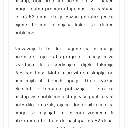
nastup, dok premium pozicije i VIP paketi
mogu znatno premašiti taj iznos. Do nastupa
je još 52 dana, što je važan podatak jer se
cijene tipično mijenjaju kako se datum
približava.
Najvažniji faktor koji utječe na cijenu je
pozicija s koje pratiš program. Pozicije bliže
izvođaču ili u središnjem dijelu lokacije
Pavilhao Rosa Mota u pravilu su skuplje od
udaljenijih ili bočnih opcija. Drugi važan
element je trenutna potražnja — što se
nastup više približava i što je više publike već
potvrdilo dolazak, cijene dostupnih ulaznica
mogu se mijenjati u realnom vremenu. S
obzirom na to da je do nastupa još 52 dana,