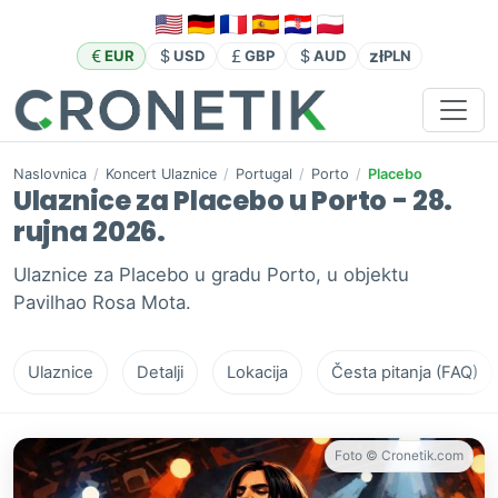
zł
EUR
USD
GBP
AUD
PLN
Naslovnica
/
Koncert Ulaznice
/
Portugal
/
Porto
/
Placebo
Ulaznice za Placebo u Porto - 28.
rujna 2026.
Ulaznice za Placebo u gradu Porto, u objektu
Pavilhao Rosa Mota.
Ulaznice
Detalji
Lokacija
Česta pitanja (FAQ)
Foto © Cronetik.com