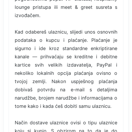
lounge pristupa ili meet & greet susreta s
izvođačem.
Kad odabereš ulaznicu, slijedi unos osnovnih
podataka o kupcu i plaćanje. Plaćanje je
sigurno i ide kroz standardne enkriptirane
kanale — prihvaćaju se kreditne i debitne
kartice svih velikih izdavatelja, PayPal i
nekoliko lokalnih opcija plaćanja ovisno o
tvojoj zemlji. Nakon uspješnog plaćanja
dobivaš potvrdu na e-mail s detaljima
narudžbe, brojem narudžbe i informacijama o
tome kako i kada ćeš dobiti samu ulaznicu.
Način dostave ulaznice ovisi o tipu ulaznice
koju si kupio. S obzirom na to da je do