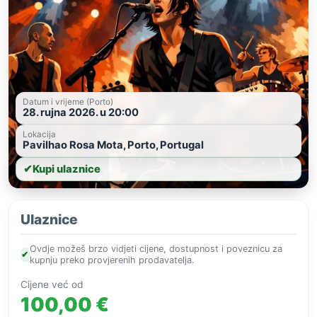
Datum i vrijeme (Porto)
28. rujna 2026. u 20:00
Lokacija
Pavilhao Rosa Mota, Porto, Portugal
✔
Kupi ulaznice
Ulaznice
Ovdje možeš brzo vidjeti cijene, dostupnost i poveznicu za
✔
kupnju preko provjerenih prodavatelja.
Cijene već od
100,00 €