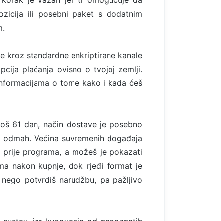
 korak je važan jer ti omogućuje da
ozicija ili posebni paket s dodatnim
m.
de kroz standardne enkriptirane kanale
pcija plaćanja ovisno o tvojoj zemlji.
informacijama o tome kako i kada ćeš
 još 61 dan, način dostave je posebno
vo odmah. Većina suvremenih događaja
ti prije programa, a možeš je pokazati
ima nakon kupnje, dok rjeđi format je
 nego potvrdiš narudžbu, pa pažljivo