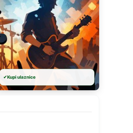
✔
Kupi ulaznice