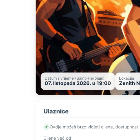
Datum i vrijeme (Saint-Herblain)
Lokacija
07. listopada 2026. u 19:00
Zenith N
Ulaznice
✔
Ovdje možeš brzo vidjeti cijene, dostupnost 
Cijene već od