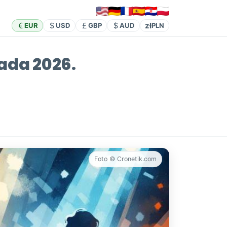
zł
EUR
USD
GBP
AUD
PLN
pada 2026.
Foto © Cronetik.com