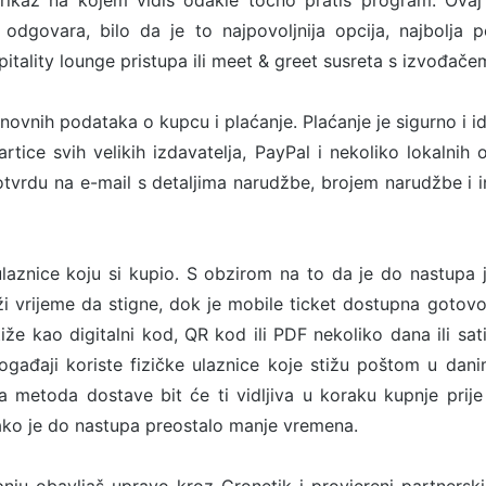
rikaz na kojem vidiš odakle točno pratiš program. Ovaj
odgovara, bilo da je to najpovoljnija opcija, najbolja p
tality lounge pristupa ili meet & greet susreta s izvođače
snovnih podataka o kupcu i plaćanje. Plaćanje je sigurno i i
rtice svih velikih izdavatelja, PayPal i nekoliko lokalnih o
tvrdu na e-mail s detaljima narudžbe, brojem narudžbe i 
ulaznice koju si kupio. S obzirom na to da je do nastupa
ži vrijeme da stigne, dok je mobile ticket dostupna goto
stiže kao digitalni kod, QR kod ili PDF nekoliko dana ili sa
ogađaji koriste fizičke ulaznice koje stižu poštom u dan
metoda dostave bit će ti vidljiva u koraku kupnje prije
ako je do nastupa preostalo manje vremena.