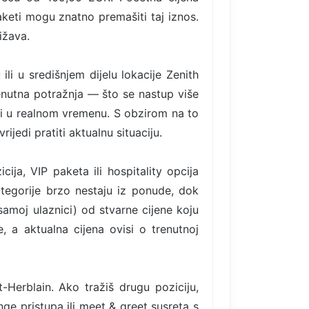
aketi mogu znatno premašiti taj iznos.
ižava.
ili u središnjem dijelu lokacije Zenith
renutna potražnja — što se nastup više
ati u realnom vremenu. S obzirom na to
ijedi pratiti aktualnu situaciju.
ija, VIP paketa ili hospitality opcija
tegorije brzo nestaju iz ponude, dok
samoj ulaznici) od stvarne cijene koju
, a aktualna cijena ovisi o trenutnoj
Herblain. Ako tražiš drugu poziciju,
ge pristupa ili meet & greet susreta s