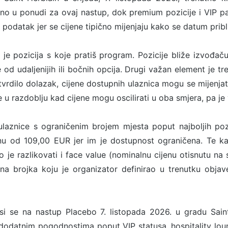
utno u ponudi za ovaj nastup, dok premium pozicije i VIP p
 podatak jer se cijene tipično mijenjaju kako se datum pribl
u je pozicija s koje pratiš program. Pozicije bliže izvođaču 
 od udaljenijih ili bočnih opcija. Drugi važan element je t
potvrdilo dolazak, cijene dostupnih ulaznica mogu se mijenj
 u razdoblju kad cijene mogu oscilirati u oba smjera, pa je vr
laznice s ograničenim brojem mjesta poput najboljih pozic
u od 109,00 EUR jer im je dostupnost ograničena. Te ka
o je razlikovati i face value (nominalnu cijenu otisnutu na 
na brojka koju je organizator definirao u trenutku objave
 se na nastup Placebo 7. listopada 2026. u gradu Saint-
 dodatnim pogodnostima poput VIP statusa, hospitality loun