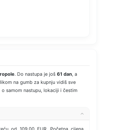
ropole
. Do nastupa je još
61 dan
, a
klikom na gumb za kupnju vidiš sve
i o samom nastupu, lokaciji i čestim
 kreću od 109,00 EUR. Početna cijena