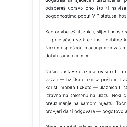
događaja sa sjedećim ulaznicama, p
odabereš upravo ono što ti najviše 
pogodnostima poput VIP statusa, hospi
Kad odabereš ulaznicu, slijedi unos o
— prihvaćaju se kreditne i debitne ka
Nakon uspješnog plaćanja dobivaš po
dobiti samu ulaznicu.
Način dostave ulaznice ovisi o tipu 
važan — fizička ulaznica poštom tra
koristi mobile tickets — ulaznica ti 
izravno na telefonu na ulazu. Neki d
preuzimanje na samom mjestu. Točna 
provjeri da ti odgovara — pogotovo 