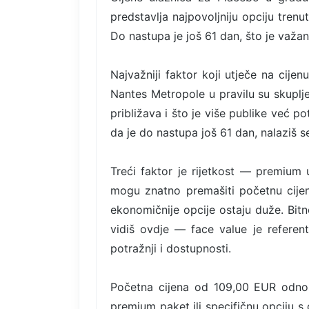
predstavlja najpovoljniju opciju tren
Do nastupa je još 61 dan, što je važan
Najvažniji faktor koji utječe na cijen
Nantes Metropole u pravilu su skuplje
približava i što je više publike već 
da je do nastupa još 61 dan, nalaziš se
Treći faktor je rijetkost — premium u
mogu znatno premašiti početnu cijen
ekonomičnije opcije ostaju duže. Bitn
vidiš ovdje — face value je referent
potražnji i dostupnosti.
Početna cijena od 109,00 EUR odnosi
premium paket ili specifičnu opciju s