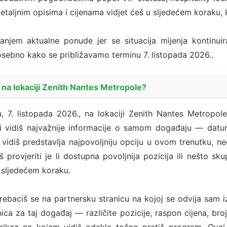
etaljnim opisima i cijenama vidjet ćeš u sljedećem koraku,
ranjem aktualne ponude jer se situacija mijenja kontinui
 posebno kako se približavamo terminu 7. listopada 2026..
 na lokaciji Zenith Nantes Metropole?
, 7. listopada 2026., na lokaciji Zenith Nantes Metropol
i vidiš najvažnije informacije o samom događaju — datum,
 vidiš predstavlja najpovoljniju opciju u ovom trenutku, ne
 provjeriti je li dostupna povoljnija pozicija ili nešto sk
 sljedećem koraku.
ebaciš se na partnersku stranicu na kojoj se odvija sam 
ca za taj događaj — različite pozicije, raspon cijena, broj