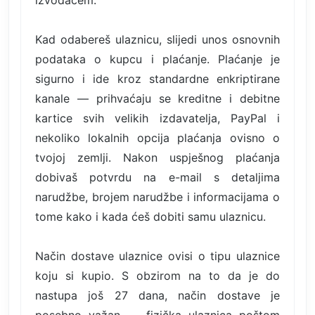
Kad odabereš ulaznicu, slijedi unos osnovnih
podataka o kupcu i plaćanje. Plaćanje je
sigurno i ide kroz standardne enkriptirane
kanale — prihvaćaju se kreditne i debitne
kartice svih velikih izdavatelja, PayPal i
nekoliko lokalnih opcija plaćanja ovisno o
tvojoj zemlji. Nakon uspješnog plaćanja
dobivaš potvrdu na e-mail s detaljima
narudžbe, brojem narudžbe i informacijama o
tome kako i kada ćeš dobiti samu ulaznicu.
Način dostave ulaznice ovisi o tipu ulaznice
koju si kupio. S obzirom na to da je do
nastupa još 27 dana, način dostave je
posebno važan — fizička ulaznica poštom