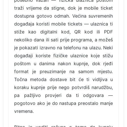
traži vrijeme da stigne, dok je mobile ticket
dostupna gotovo odmah. Većina suvremenih
događaja koristi mobile tickets — ulaznica ti
stiže kao digitalni kod, QR kod ili PDF
nekoliko dana ili sati prije programa, a možeš
je pokazati izravno na telefonu na ulazu. Neki
događaji koriste fizičke ulaznice koje stižu
poštom u danima nakon kupnje, dok rjeđi
format je preuzimanje na samom mjestu.
Točna metoda dostave bit će ti vidljiva u
koraku kupnje prije nego potvrdiš narudžbu,
pa pažljivo provjeri da ti odgovara —
pogotovo ako je do nastupa preostalo manje
vremena.
Bitno je voditi računa o tome da kupnju