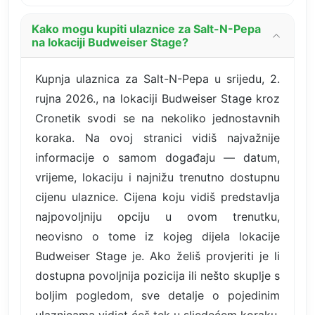
Kako mogu kupiti ulaznice za Salt-N-Pepa
na lokaciji Budweiser Stage?
Kupnja ulaznica za Salt-N-Pepa u srijedu, 2.
rujna 2026., na lokaciji Budweiser Stage kroz
Cronetik svodi se na nekoliko jednostavnih
koraka. Na ovoj stranici vidiš najvažnije
informacije o samom događaju — datum,
vrijeme, lokaciju i najnižu trenutno dostupnu
cijenu ulaznice. Cijena koju vidiš predstavlja
najpovoljniju opciju u ovom trenutku,
neovisno o tome iz kojeg dijela lokacije
Budweiser Stage je. Ako želiš provjeriti je li
dostupna povoljnija pozicija ili nešto skuplje s
boljim pogledom, sve detalje o pojedinim
ulaznicama vidjet ćeš tek u sljedećem koraku.