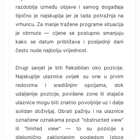
razdoblja između objave i samog događaja
tipično je najskuplja jer je tada potražnja na
vrhuncu. Za manje tražene programe situacija
je obrnuta — cijene se postupno smanjuju
kako se datum približava i posljednji dani
često nude najbolju vrijednost.
Drugi savjet je biti fleksibilan oko pozicije.
Najskuplje ulaznice uvijek su one u prvim
redovima i središnjim opcijama, dok
udaljenije pozicije, povišene zone ili stajaće
ulaznice mogu biti znatno povoljnije uz i dalje
solidan doživljaj. Obrati pažnju i na ulaznice
označene oznakama poput "obstructed view"
ili "limited view" — to su pozicije s
djelomično zaklonjenim pogledom (zbog