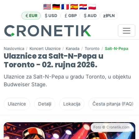
zł
EUR
USD
GBP
AUD
PLN
Naslovnica
/
Koncert Ulaznice
/
Kanada
/
Toronto
/
Salt-N-Pepa
Ulaznice za Salt-N-Pepa u
Toronto - 02. rujna 2026.
Ulaznice za Salt-N-Pepa u gradu Toronto, u objektu
Budweiser Stage.
Ulaznice
Detalji
Lokacija
Česta pitanja (FAQ)
Foto © Cronetik.com