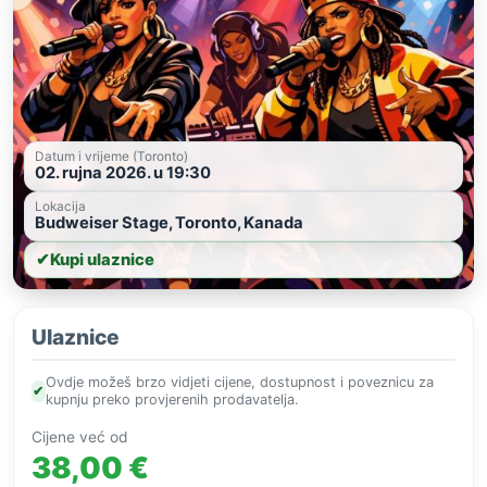
Datum i vrijeme (Toronto)
02. rujna 2026. u 19:30
Lokacija
Budweiser Stage, Toronto, Kanada
✔
Kupi ulaznice
Ulaznice
Ovdje možeš brzo vidjeti cijene, dostupnost i poveznicu za
✔
kupnju preko provjerenih prodavatelja.
Cijene već od
38,00 €