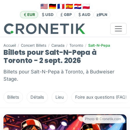
zł
EUR
USD
GBP
AUD
PLN
Accueil
/
Concert Billets
/
Canada
/
Toronto
/
Salt-N-Pepa
Billets pour Salt-N-Pepa à
Toronto - 2 sept. 2026
Billets pour Salt-N-Pepa à Toronto, à Budweiser
Stage.
Billets
Détails
Lieu
Foire aux questions (FAQ)
Photo © Cronetik.com