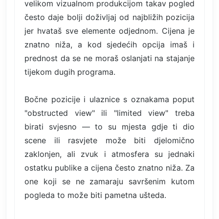
velikom vizualnom produkcijom takav pogled
često daje bolji doživljaj od najbližih pozicija
jer hvataš sve elemente odjednom. Cijena je
znatno niža, a kod sjedećih opcija imaš i
prednost da se ne moraš oslanjati na stajanje
tijekom dugih programa.
Bočne pozicije i ulaznice s oznakama poput
"obstructed view" ili "limited view" treba
birati svjesno — to su mjesta gdje ti dio
scene ili rasvjete može biti djelomično
zaklonjen, ali zvuk i atmosfera su jednaki
ostatku publike a cijena često znatno niža. Za
one koji se ne zamaraju savršenim kutom
pogleda to može biti pametna ušteda.