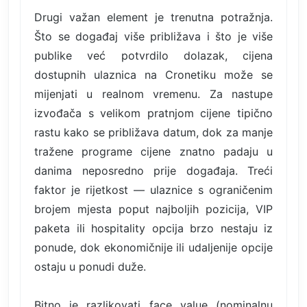
Drugi važan element je trenutna potražnja.
Što se događaj više približava i što je više
publike već potvrdilo dolazak, cijena
dostupnih ulaznica na Cronetiku može se
mijenjati u realnom vremenu. Za nastupe
izvođača s velikom pratnjom cijene tipično
rastu kako se približava datum, dok za manje
tražene programe cijene znatno padaju u
danima neposredno prije događaja. Treći
faktor je rijetkost — ulaznice s ograničenim
brojem mjesta poput najboljih pozicija, VIP
paketa ili hospitality opcija brzo nestaju iz
ponude, dok ekonomičnije ili udaljenije opcije
ostaju u ponudi duže.
Bitno je razlikovati face value (nominalnu