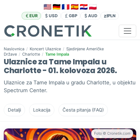
zł
EUR
USD
GBP
AUD
PLN
Naslovnica
/
Koncert Ulaznice
/
Sjedinjene Američke
Države
/
Charlotte
/
Tame Impala
Ulaznice za Tame Impala u
Charlotte - 01. kolovoza 2026.
Ulaznice za Tame Impala u gradu Charlotte, u objektu
Spectrum Center.
Detalji
Lokacija
Česta pitanja (FAQ)
Foto © Cronetik.com