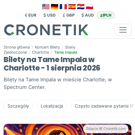
zł
EUR
USD
GBP
AUD
PLN
Strona główna
/
Koncert Bilety
/
Stany
Zjednoczone
/
Charlotte
/
Tame Impala
Bilety na Tame Impala w
Charlotte - 1 sierpnia 2026
Bilety na Tame Impala w mieście Charlotte, w
Spectrum Center.
Szczegóły
Lokalizacja
Często zadawane pytania (F
Zdjęcie © Cronetik.com