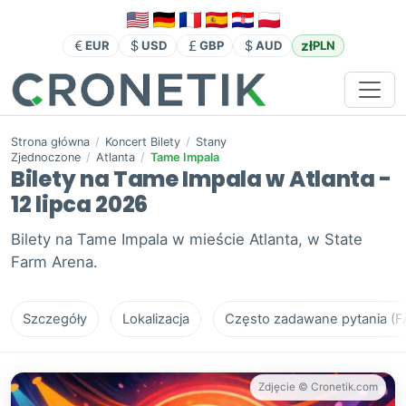
zł
EUR
USD
GBP
AUD
PLN
Strona główna
/
Koncert Bilety
/
Stany
Zjednoczone
/
Atlanta
/
Tame Impala
Bilety na Tame Impala w Atlanta -
12 lipca 2026
Bilety na Tame Impala w mieście Atlanta, w State
Farm Arena.
Szczegóły
Lokalizacja
Często zadawane pytania (F
Zdjęcie © Cronetik.com